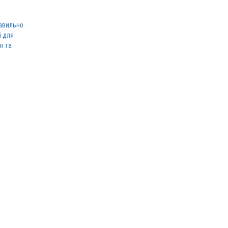
равильно
і для
я та