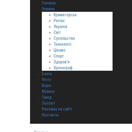
Головна
Новини
Краматорськ
Регіон
Україна
Світ
Суспільство
Технології
Цікаво
Спорт
Здоров‘я
Хронограф
Блоги
Фото
Відео
Музика
Гумор
Зоосвіт
Реклама на сайті
Контакти