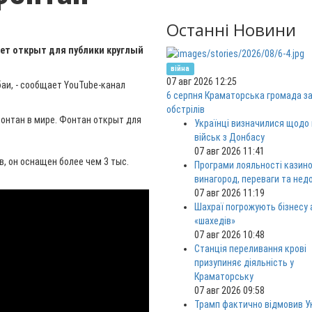
Останні Новини
удет открыт для публики круглый
війна
07 авг 2026 12:25
аи, - сообщает YouTube-канал
6 серпня Краматорська громада за
обстрілів
фонтан в мире. Фонтан открыт для
Українці визначилися щодо
військ з Донбасу
07 авг 2026 11:41
, он оснащен более чем 3 тыс.
Програми лояльності казино
винагород, переваги та нед
07 авг 2026 11:19
Шахраї погрожують бізнесу
«шахедів»
07 авг 2026 10:48
Станція переливання крові
призупиняє діяльність у
Краматорську
07 авг 2026 09:58
Трамп фактично відмовив Ук