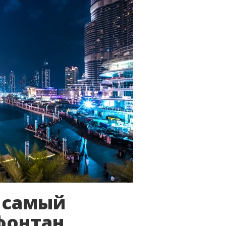
 самый
фонтан