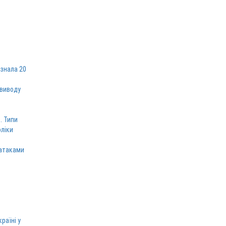
знала 20
 виводу
. Типи
оліки
 атаками
раїні у