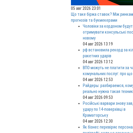
05 авг 2026 23:01
Що таке біржа ставок? Між ринка
прогнозів та букмекерами
Чоловіки за кордоном будут
отримувати консульські пос
новому
04 авг 2026 13:19
рф встановила рекорд за кі
ракетних ударів
04 авг 2026 13:12
ВПО можуть не платити за ч
комунальних послуг: про що
04 авг 2026 12:53
Райдеры: разбираемся, ком
реально нужна такая техни
04 авг 2026 09:53
Російські варвари знову за
удару по 14-поверхівці в
Краматорську
04 авг 2026 12:30
Як бізнес перевіряє персона