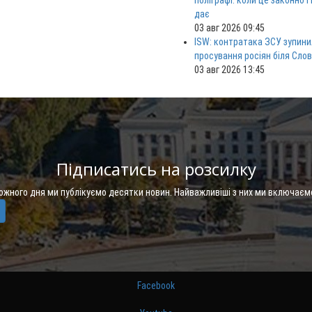
поліграфі: коли це законно і
дає
03 авг 2026 09:45
ISW: контратака ЗСУ зупини
просування росіян біля Сло
03 авг 2026 13:45
Підписатись на розсилку
Кожного дня ми публікуємо десятки новин. Найважливіші з них ми включаєм
Facebook