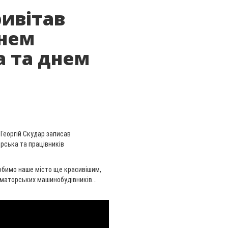
ривітав
Днем
 та днем
Георгій Скудар записав
орська та працівників
робимо наше місто ще красивішим,
маторських машинобудівників...