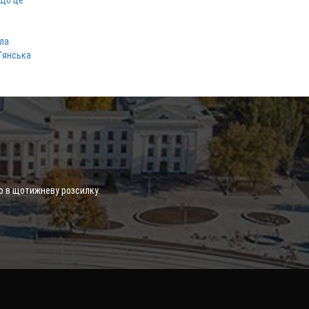
 що це
ла
в'янська
о в щотижневу розсилку.