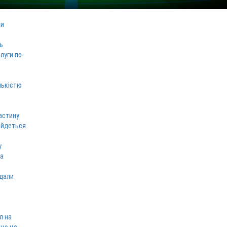
ми
ь
луги по-
лькістю
астину
 йдеться
у
ка
вдали
л на