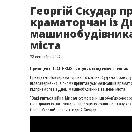
Георгій Скудар п
краматорчан із 
машинобудівника
міста
23 сентября 2022
Президент ПрАТ НКМЗ виступив із відеозверненням.
Президент Новокраматорського машинобудівного заводу 
відеозвернення, в якому привітав усіх мешканців Крамат
підприємства з Днем машинобудівника та днем міста.
"Закінчиться війна. Ми залікуємо рани, ми обов'язково з
ми відновимо наші заводи і відродимо колишню славу кра
Слава Україні! - заявив Георгій Скудар.