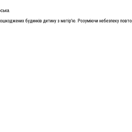
рська.
 пошкоджених будинків дитину з матір'ю. Розуміючи небезпеку повто