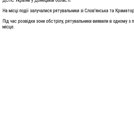
ДСНС України у Донецькій області.
На місці події залучалися рятувальники зі Слов'янська та Крамато
Під час розвідки зони обстрілу, рятувальники виявили в одному з
місце.