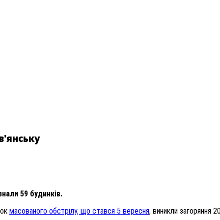
в'янську
нали 59 будинків.
док
масованого обстрілу, що стався 5 вересня
, виникли загоряння 2