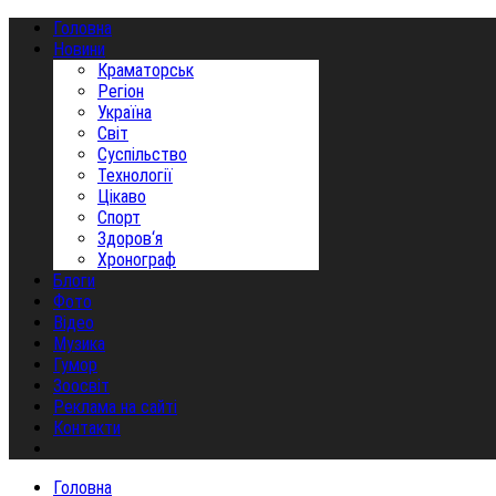
Головна
Новини
Краматорськ
Регіон
Україна
Світ
Суспільство
Технології
Цікаво
Спорт
Здоров‘я
Хронограф
Блоги
Фото
Відео
Музика
Гумор
Зоосвіт
Реклама на сайті
Контакти
Головна