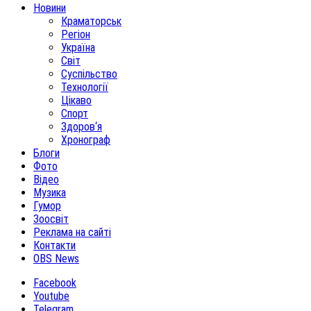
Новини
Краматорськ
Регіон
Україна
Світ
Суспільство
Технології
Цікаво
Спорт
Здоров‘я
Хронограф
Блоги
Фото
Відео
Музика
Гумор
Зоосвіт
Реклама на сайті
Контакти
OBS News
Facebook
Youtube
Telegram