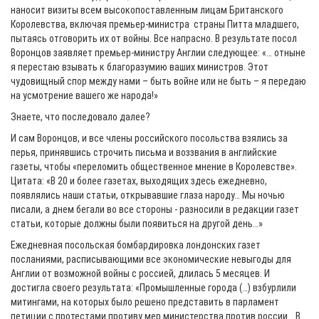
наносит визиты всем высокопоставленным лицам Британского
Королевства, включая премьер-министра страны Питта младшего,
пытаясь отговорить их от войны. Все напрасно. В результате посол
Воронцов заявляет премьер-министру Англии следующее: «… отныне
я перестаю взывать к благоразумию ваших министров. Этот
чудовищный спор между нами – быть войне или не быть – я передаю
на усмотрение вашего же народа!»
Знаете, что последовало далее?
И сам Воронцов, и все члены российского посольства взялись за
перья, принявшись строчить письма и воззвания в английские
газеты, чтобы «переломить общественное мнение в Королевстве».
Цитата: «В 20 и более газетах, выходящих здесь ежедневно,
появлялись наши статьи, открывавшие глаза народу… Мы ночью
писали, а днем бегали во все стороны - разносили в редакции газет
статьи, которые должны были появиться на другой день…»
Ежедневная посольская бомбардировка лондонских газет
посланиями, расписывающими все экономические невыгоды для
Англии от возможной войны с россией, длилась 5 месяцев. И
достигла своего результата: «Промышленные города (…) взбурлили
митингами, на которых было решено представить в парламент
петиции с протестами противу мер министерства против россии… В