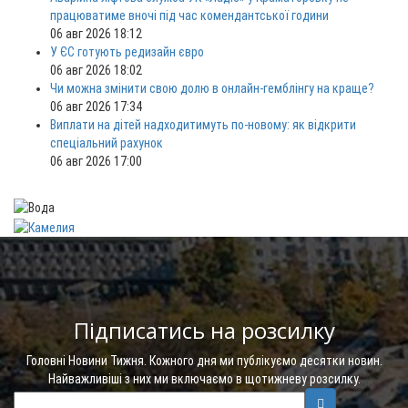
працюватиме вночі під час комендантської години
06 авг 2026 18:12
У ЄС готують редизайн євро
06 авг 2026 18:02
Чи можна змінити свою долю в онлайн-гемблінгу на краще?
06 авг 2026 17:34
Виплати на дітей надходитимуть по-новому: як відкрити
спеціальний рахунок
06 авг 2026 17:00
Підписатись на розсилку
Головні Новини Тижня. Кожного дня ми публікуємо десятки новин.
Найважливіші з них ми включаємо в щотижневу розсилку.