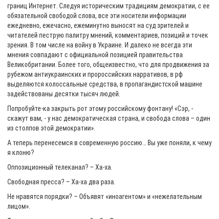
границ Интернет. Следуя историческим традициям демократии, с ее
обязательной свободой слова, все эти носители информации
ежедневно, ежечасно, ежеминутно выносят на суд зрителей и
читателей пеструю палитру мнений, комментариев, позиций и точек
зрения. В том числе на войну в Украине. И далеко не всегда эти
мнения совпадают с официальной позицией правительства
Великобритании. Более того, общеизвестно, что для продвижения за
рубежом антиукраинских и пророссийских нарративов, в рф
выделяются колоссальные средства, в пропагандистской машине
задействованы десятки тысяч людей.
Попробуйте-ка закрыть рот этому российскому фонтану! «Сэр, -
скажут вам, - у нас демократическая страна, и свобода слова – один
из столпов этой демократии».
А теперь перенесемся в современную россию… Вы уже поняли, к чему
я клоню?
Оппозиционный телеканал? – Ха-ха.
Свободная пресса? – Ха-ха два раза.
Не нравятся порядки? – Объявят «иноагентом» и «нежелательным
лицом».