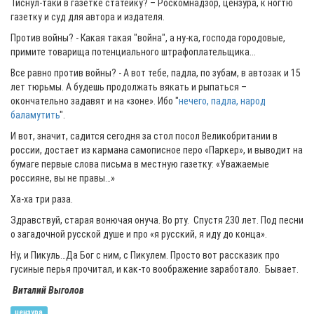
Тиснул-таки в газетке статейку? – Роскомнадзор, цензура, к ногтю
газетку и суд для автора и издателя.
Против войны? - Какая такая "война", а ну-ка, господа городовые,
примите товарища потенциального штрафоплательщика...
Все равно против войны? - А вот тебе, падла, по зубам, в автозак и 15
лет тюрьмы. А будешь продолжать вякать и рыпаться –
окончательно задавят и на «зоне». Ибо "
нечего, падла, народ
баламутить
".
И вот, значит, садится сегодня за стол посол Великобритании в
россии, достает из кармана самописное перо «Паркер», и выводит на
бумаге первые слова письма в местную газетку: «Уважаемые
россияне, вы не правы…»
Ха-ха три раза.
Здравствуй, старая вонючая онуча. Во рту. Спустя 230 лет. Под песни
о загадочной русской душе и про «я русский, я иду до конца».
Ну, и Пикуль…Да Бог с ним, с Пикулем. Просто вот рассказик про
гусиные перья прочитал, и как-то воображение заработало. Бывает.
Виталий Выголов
цензура