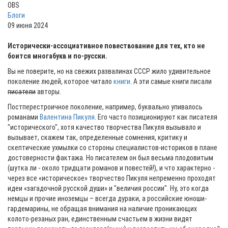
OBS
Блоги
09 июня 2024
Исторически-ассоциативное повествование для тех, кто не
боится многабукв и по-русски.
Вы не поверите, но на свежих развалинах СССР жило удивительное
поколение людей, которое читало
книги
. А эти самые книги писали
писатели
авторы.
Постперестроичное поколение, например, буквально упивалось
романами
Валентина Пикуля
. Его часто позиционируют как писателя
"исторического", хотя качество творчества Пикуля вызывало и
вызывает, скажем так, определенные сомнения, критику и
скептические ухмылки со стороны специалистов-историков в плане
достоверности фактажа. Но писателем он был весьма плодовитым
(шутка ли - около тридцати романов и повестей!), и что характерно -
через все «историческое» творчество Пикуля непременно проходят
идеи «загадочной русской души» и "величия россии". Ну, это когда
немцы и прочие иноземцы – всегда дураки, а российские юноши-
гардемарины, не обращая внимания на наличие проникающих
колото-резаных ран, единственным счастьем в жизни видят