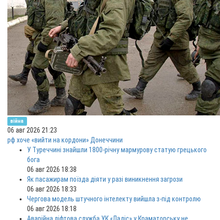
війна
06 авг 2026 21:23
рф хоче «вийти на кордони» Донеччини
У Туреччині знайшли 1800-річну мармурову статую грецького
бога
06 авг 2026 18:38
Як пасажирам поїзда діяти у разі виникнення загрози
06 авг 2026 18:33
Чергова модель штучного інтелекту вийшла з-під контролю
06 авг 2026 18:18
Аварійна ліфтова служба УК «Ладіс» у Краматорську не