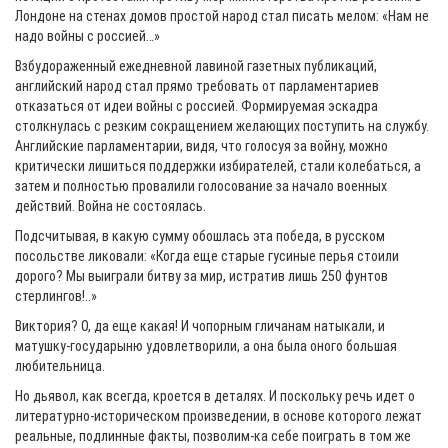
Лондоне на стенах домов простой народ стал писать мелом: «Нам не
надо войны с россией…»
Взбудораженный ежедневной лавиной газетных публикаций,
английский народ стал прямо требовать от парламентариев
отказаться от идеи войны с россией. Формируемая эскадра
столкнулась с резким сокращением желающих поступить на службу.
Английские парламентарии, видя, что голосуя за войну, можно
критически лишиться поддержки избирателей, стали колебаться, а
затем и полностью провалили голосование за начало военных
действий. Война не состоялась.
Подсчитывая, в какую сумму обошлась эта победа, в русском
посольстве ликовали: «Когда еще старые гусиные перья стоили
дорого? Мы выиграли битву за мир, истратив лишь 250 фунтов
стерлингов!..»
Виктория? О, да еще какая! И чопорным гличанам натыкали, и
матушку-государыню удовлетворили, а она была оного большая
любительница.
Но дьявол, как всегда, кроется в деталях. И поскольку речь идет о
литературно-историческом произведении, в основе которого лежат
реальные, подлинные факты, позволим-ка себе поиграть в том же