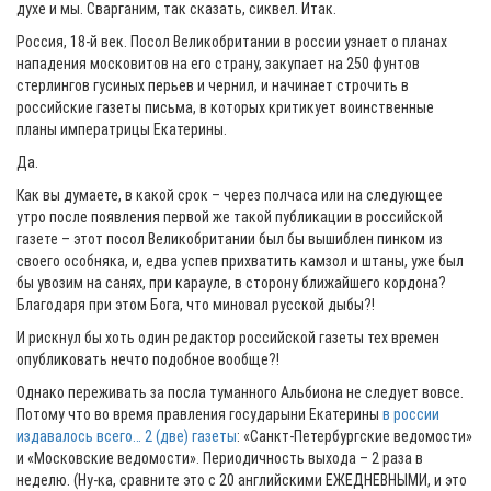
духе и мы. Сварганим, так сказать, сиквел. Итак.
Россия, 18-й век. Посол Великобритании в россии узнает о планах
нападения московитов на его страну, закупает на 250 фунтов
стерлингов гусиных перьев и чернил, и начинает строчить в
российские газеты письма, в которых критикует воинственные
планы императрицы Екатерины.
Да.
Как вы думаете, в какой срок – через полчаса или на следующее
утро после появления первой же такой публикации в российской
газете – этот посол Великобритании был бы вышиблен пинком из
своего особняка, и, едва успев прихватить камзол и штаны, уже был
бы увозим на санях, при карауле, в сторону ближайшего кордона?
Благодаря при этом Бога, что миновал русской дыбы?!
И рискнул бы хоть один редактор российской газеты тех времен
опубликовать нечто подобное вообще?!
Однако переживать за посла туманного Альбиона не следует вовсе.
Потому что во время правления государыни Екатерины
в россии
издавалось всего… 2 (две) газеты
: «Санкт-Петербургские ведомости»
и «Московские ведомости». Периодичность выхода – 2 раза в
неделю. (Ну-ка, сравните это с 20 английскими ЕЖЕДНЕВНЫМИ, и это