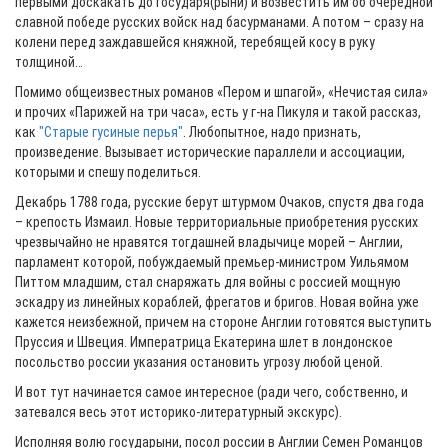
первыми доскакать до государя(рыни) и возвестить им об очередной
славной победе русских войск над басурманами. А потом – сразу на
колени перед заждавшейся княжной, теребящей косу в руку
толщиной…
Помимо общеизвестных романов «Пером и шпагой», «Нечистая сила»
и прочих «Парижей на три часа», есть у г-на Пикуля и такой рассказ,
как
"Старые гусиные перья"
. Любопытное, надо признать,
произведение. Вызывает исторические параллели и ассоциации,
которыми и спешу поделиться.
Декабрь 1788 года, русские берут штурмом Очаков, спустя два года
– крепость Измаил. Новые территориальные приобретения русских
чрезвычайно не нравятся тогдашней владычице морей – Англии,
парламент которой, побуждаемый премьер-министром Уильямом
Питтом младшим, стал снаряжать для войны с россией мощную
эскадру из линейных кораблей, фрегатов и бригов. Новая война уже
кажется неизбежной, причем на стороне Англии готовятся выступить
Пруссия и Швеция. Императрица Екатерина шлет в лондонское
посольство россии указания остановить угрозу любой ценой.
И вот тут начинается самое интересное (ради чего, собственно, и
затевался весь этот историко-литературный экскурс).
Исполняя волю государыни, посол россии в Англии Семен Романцов