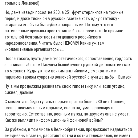
только в Лондоне!)
Но, даже изведи посол не 250, а 251 фунт стерлингов на гусиные
перья, и даже тисни он в русской газетке хоть одну статейку -
старания его были бы глубоко напрасными. Потому что его
антивоенные призывы просто никто бы не прочитал. По причине
тотальной безграмотности тогдашнего российского
народонаселения. Читать было НЕКОМУ! Какие уж там
«коллективные организаторы»…
После такого, пусть даже гипотетического, сопоставления, гордость
за описанный г-ном Пикулем былой «успех русской дипломатии» как-
то меркнет. Куды уж там всяким английским демократиям и
парламентариям супротив вонючей русской онучи да дыбы... Выкуси!
Ну, а мы продолжим развивать свою гипотетику, или, если угодно,
сиквел, дальше.
С момента победы гусиных перьев прошло более 230 лет. Россия,
возглавляемая новым царьком, снова надумала расширять
территорию. Естественно, военным путем, по-другому она не умеет.
Как же выглядит информационный фон новой войны?
За рубежом, в том числе в Великобритании, продолжают издаваться
ежедневные газеты, работают сотни и сотни телеканалов, не имеет