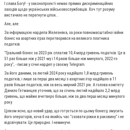
І слава Богу! - у законопроекті немає прямих дискримінаційних
заходів щодо українських військовослужбовців. Хоч тут розуму
вистачило не перегнути ціпок...
Але, але.
За інформацією нардепа Железняка, за роки повномасштабної війни
бізнес на азартних іграх перетворився на великого платника
податків.
"Гральний бізнес за 2023 рік сплатив 10,4 млрд гривень податків. Це в
51 раз більше ніж у 2021-му і 14 разів більше ніж минулого, 2022-го
року", - писав у січні нардеп у своєму Telegram.
За його даними, за лютий 2024 року надійшло 1,8 млрд гривень
податків, і лише за перші два місяці з азартних ігор надійшло в 11
разів більше податків, ніж за весь мирний 2021 рік. А голова комітету
Данило Гетманцев уточнив, що за січень-лютий надійшло 2,2 млрд
гривень, що майже вчетверо більше, ніж за два перші місяці минулого
року.
Цілком ясно, що новий удар, що готується по цьому бізнесу, змусить
його операторів, хоча б на якийсь час "сховати ріжки в раковину" і не
відсвічувати. Це природно. І неминуче.