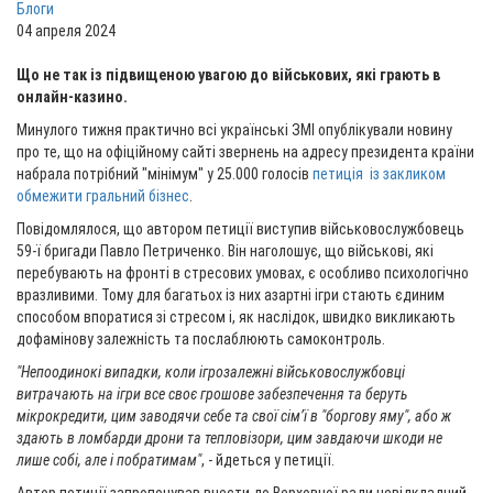
Блоги
04 апреля 2024
Що не так із підвищеною увагою до військових, які грають в
онлайн-казино.
Минулого тижня практично всі українські ЗМІ опублікували новину
про те, що на офіційному сайті звернень на адресу президента країни
набрала потрібний "мінімум" у 25.000 голосів
петиція із закликом
обмежити гральний бізнес
.
Повідомлялося, що автором петиції виступив військовослужбовець
59-ї бригади Павло Петриченко. Він наголошує, що військові, які
перебувають на фронті в стресових умовах, є особливо психологічно
вразливими. Тому для багатьох із них азартні ігри стають єдиним
способом впоратися зі стресом і, як наслідок, швидко викликають
дофамінову залежність та послаблюють самоконтроль.
"Непоодинокі випадки, коли ігрозалежні військовослужбовці
витрачають на ігри все своє грошове забезпечення та беруть
мікрокредити, цим заводячи себе та свої сім’ї в "боргову яму", або ж
здають в ломбарди дрони та тепловізори, цим завдаючи шкоди не
лише собі, але і побратимам"
, - йдеться у петиції.