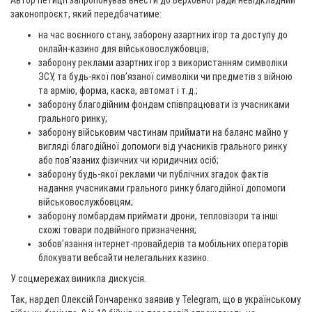
Автор петиції запропонував внести до Верховної ради невідкладний
законопроєкт, який передбачатиме:
на час воєнного стану, заборону азартних ігор та доступу до
онлайн-казино для військовослужбовців;
заборону реклами азартних ігор з використанням символіки
ЗСУ, та будь-якої повʼязаної символіки чи предметів з війною
та армію, форма, каска, автомат і т.д.;
заборону благодійним фондам співпрацювати із учасниками
грального ринку;
заборону військовим частинам приймати на баланс майно у
вигляді благодійної допомоги від учасників грального ринку
або пов’язаних фізичних чи юридичних осіб;
заборону будь-якої реклами чи публічних згадок фактів
надання учасниками грального ринку благодійної допомоги
військовослужбовцям;
заборону ломбардам приймати дрони, тепловізори та інші
схожі товари подвійного призначення;
зобов’язання інтернет-провайдерів та мобільних операторів
блокувати вебсайти нелегальних казино.
У соцмережах виникла дискусія.
Так, нардеп Олексій Гончаренко заявив у Telegram, що в українському