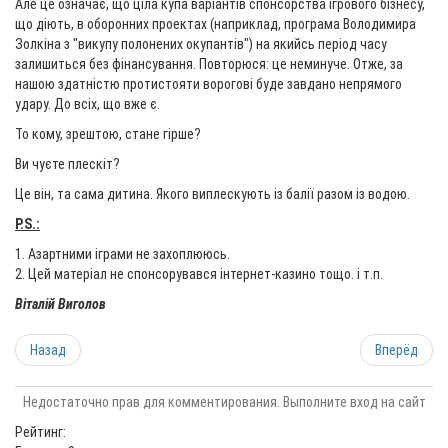
Але це означає, що ціла купа варіантів спонсорства ігрового бізнесу,
що діють, в оборонних проектах (наприклад, програма Володимира
Золкіна з "викупу полонених окупантів") на якийсь період часу
залишиться без фінансування. Повторюся: це неминуче. Отже, за
нашою здатністю протистояти ворогові буде завдано непрямого
удару. До всіх, що вже є.
То кому, зрештою, стане гірше?
Ви чуєте плескіт?
Це він, та сама дитина. Якого виплескують із балії разом із водою.
P.S.:
1. Азартними іграми не захоплююсь.
2. Цей матеріал не спонсорувався інтернет-казино тощо. і т.п.
Віталій Виголов
Назад
Вперёд
Недостаточно прав для комментирования. Выполните вход на сайт
Рейтинг: