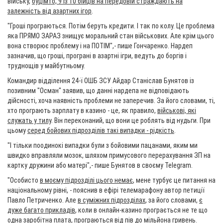
війську,
буцімто, 9 із 10 бійців на передовій страждають на
залежність від азартних ігор
.
"Гроші програються. Потім беруть кредити. І так по колу. Це проблема
яка ПРЯМО ЗАРАЗ знищує моральний стан військових. Але крім цього
вона створює проблему і на ПОТІМ",- пише Гончаренко. Нардеп
зазначив, що гроші, програні в азартні ігри, ведуть до боргів і
труднощів у майбутньому.
Командир відділення 24-ї ОШБ ЗСУ Айдар Станіслав Бунятов із
позивним "Осман" заявив, що данні нардепа не відповідають
дійсності, хоча наявність проблеми не заперечив. За його словами, ті,
хто програють зарплату в казино - це, як правило,
військові, які
служать у тилу
. Він переконаний, що вони це роблять від нудьги. При
цьому
серед бойових підрозділів такі випадки - рідкість
.
"І тільки поодинокі випадки були з бойовими пацанами, яким ми
швидко вправляли мозок, шляхом примусового перерахування ЗП на
картку дружини або матері",- пише Бунятов в своєму Telegram.
"Особисто
в моєму підрозділі цього немає
, мене турбує це питання на
національному рівні, - пояснив в ефірі телемарафону автор петиції
Павло Петриченко. Але
в суміжних підрозділах
, за його словами,
є
дуже багато прикладів
, коли в онлайн-казино програється не те що
одна заробітна плата, програються від пів до мільйона гривень.