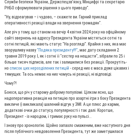
Служби безпеки України, Держспецзвʼязку, Мінцифрі та секретарю
РНБО сформулювати рішення з цього приводу".
"Ну, відреагував – і чудово, – скажете ви. Гарний приклад
оперативності реакції влади на звернення громадян".
Але річ у тому, що станом на вечір 4 квітня 2024 року на офіційному
сайті звернень на адресу Президента України містяться сотні та
сотні петицій, які мають статус "На розгляді". Крайня з них, яка має
зворушливу назву
"Подяка президенту!!!"
, має дату складання 2
травня 2019 року. І, як і сотні її "сестер на нещастя", зібрали по 25 і
більше тисяч підписів, але так і залишилися без реакції. Прокрутіть-
но
список цих нерозділених петицій
- серед них є маса дуже цікавих і
тямущих. Та ось немає на них чомусь ні реакції, ні відповіді.
Чому?!
Боюся, що річ у старому-доброму популізмі. Цілком ясно, що
надоперативна реакція на петицію про азартні ігри з боку Президента
викличе (і викликала) шалений відгук у ЗМІ. А це плюс до карми,
додаткові очки до статусу, популярності і так далі. Коротше,
Президент - із народом, і тримає руку на пульсі...
І знову про хронологію. Щойно запахло смаженим, вже наступного дня
після публічного невдоволення Президента, тут же заметушилася