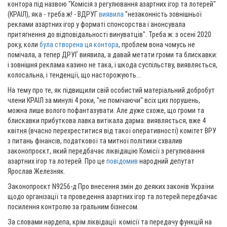
контора під назвою "Комісія з регулювання азартних ігор та лотерей"
(КРАІЛ), яка - треба ж! - ВДРУГ
виявила
"незаконність зовнішньої
реклами азартних ігор у форматі спонсорства і анонсувала
притягнення до відповідальності винуватців". Треба ж: з осені 2020
року, коли
була створена ця контора
, проблем вона чомусь не
помічала, а тепер ДРУГ виявила, а давай метати громи та блискавки:
і зовнішня реклама казино не така, і шкода суспільству, виявляється,
колосальна, і тенденції, що насторожують...
На тему про те, як підвищили свій особистий матеріальний добробут
члени КРАІЛ за минулі 4 роки, "не помічаючи" всіх цих порушень,
можна лише волого пофантазувати. Але дуже схоже, що громи та
блискавки прибуткова лавка витікала дарма: виявляється, вже 4
квітня (вчасно перехреститися від такої оперативності) комітет ВРУ
з питань фінансів, податкової та митної політики схвалив
законопроєкт, який передбачає ліквідацію Комісії з регулювання
азартних ігор та лотерей. Про це
повідомив
народний депутат
Ярослав Железняк.
Законопроєкт N9256-д Про внесення змін до деяких законів України
щодо організації та проведення азартних ігор та лотерей передбачає
посилення контролю за гральним бізнесом.
За словами нардепа, крім ліквідації комісії та передачу функцій на