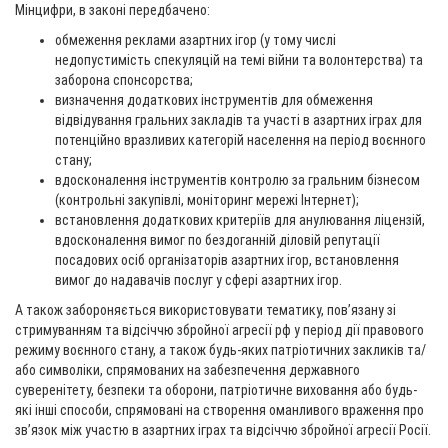
Мінцифри, в законі передбачено:
обмеження реклами азартних ігор (у тому числі
недопустимість спекуляцій на темі війни та волонтерства) та
заборона спонсорства;
визначення додаткових інструментів для обмеження
відвідування гральних закладів та участі в азартних іграх для
потенційно вразливих категорій населення на період воєнного
стану;
вдосконалення інструментів контролю за гральним бізнесом
(контрольні закупівлі, моніторинг мережі Інтернет);
встановлення додаткових критеріїв для анулювання ліцензій,
вдосконалення вимог по бездоганній діловій репутації
посадових осіб організаторів азартних ігор, встановлення
вимог до надавачів послуг у сфері азартних ігор.
А також забороняється використовувати тематику, пов’язану зі
стримуванням та відсіччю збройної агресії рф у період дії правового
режиму воєнного стану, а також будь-яких патріотичних закликів та/
або символіки, спрямованих на забезпечення державного
суверенітету, безпеки та оборони, патріотичне виховання або будь-
які інші способи, спрямовані на створення оманливого враження про
зв’язок між участю в азартних іграх та відсіччю збройної агресії Росії.