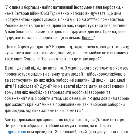
"Людина з боргами - найподатливіший інструмент для вербовки, -
каже Ветеран війни Юрій Гудименко. - І якщо ви думаєте, що цим
інструментом користуємось тільки ми, то ви о***но помиляєтесь.
Росіяни знають про це не гірше за нас, і користуються гіперактивно.
А наш боєць з боргами - це просто подарунок для них. Прикладів не
буде, але нажаль не через те, що їх немає.
Вони є
".
Що в цій дискусії дратує? Наприклад, підкреслені мною деталі. Типу,
чули, але в нас такого немає, знаємо, але самі майже не стикалися і
таке інше. Суцільне "Если кто-то кое-где у нас порой".
Далі – дивний підхід до питання. З українського суспільства чомусь
пропонується виділити значну групу людей – військовослужбовців,
та застосувати до них якісь заборонні винятки. Ці люди – що, малі
діти? Недієздатні? Дурні? Чи не здатні відповідати за свої вчинки, і
тому для них необхідно запровадити особливі заборони та
обмеження? А що робити з тим, що саме цим людям довірили зброю
для захисту країни? Чи не є принизливими такі вибіркові заборони
для людей, від яких залежить наше життя?
Але продовжимо про хронологію подій. Того ж дня (!), коли петиція
Петриченко зібрала потрібний мінімум голосів, на цей факт
відреагував
сам президент Зеленський, який "дав доручення голові