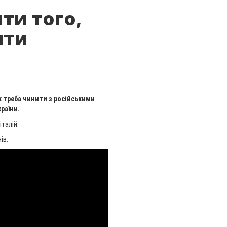
и того,
ити
к треба чинити з російськими
раїни.
італій.
ів.