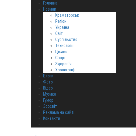
Головна
Новини
Краматорськ
Регіон
Україна
Світ
Суспільство
Технології
Цікаво
Спорт
Здоров‘я
Хронограф
Блоги
Фото
Відео
Музика
Гумор
Зоосвіт
Реклама на сайті
Контакти