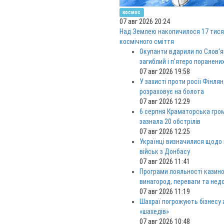
космос
07 авг 2026 20:24
Над Землею накопичилося 17 тися
космічного сміття
Окупанти вдарили по Слов'я
загиблий і п'ятеро поранени
07 авг 2026 19:58
У захисті проти росії Фінлян
розраховує на болота
07 авг 2026 12:29
6 серпня Краматорська гро
зазнала 20 обстрілів
07 авг 2026 12:25
Українці визначилися щодо
військ з Донбасу
07 авг 2026 11:41
Програми лояльності казино
винагород, переваги та нед
07 авг 2026 11:19
Шахраї погрожують бізнесу
«шахедів»
07 авг 2026 10:48