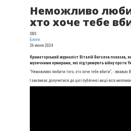
Неможливо любит
хто хоче тебе вб
OBS
Блоги
26 июня 2024
Краматорський журналіст Віталій Виголов показав, я
музичними кумирами, які підтримують війну проти Ук
"Неможливо любити того, хто хоче тебе вбити", - вважає В
І закликає долучитися до цієї публічної акції всіх меломан