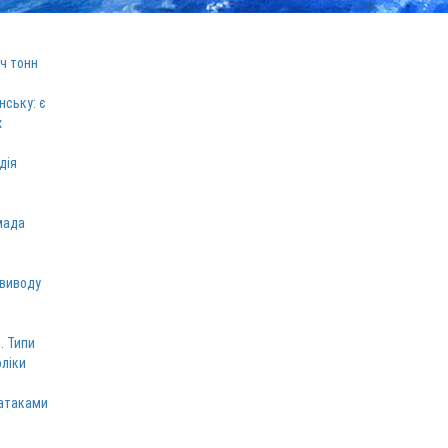
ч тонн
нську: є
х
дія
мада
 виводу
. Типи
оліки
 атаками