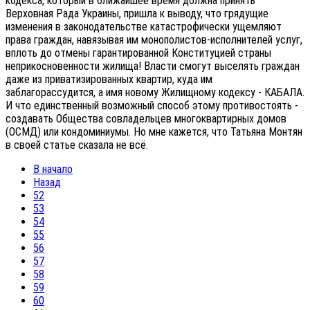
кодекса, который в ближайшее время должна принять
Верховная Рада Украины, пришла к выводу, что грядущие
изменения в законодательстве катастрофически ущемляют
права граждан, навязывая им монополистов-исполнителей услуг,
вплоть до отмены гарантированной Конституцией страны
неприкосновенности жилища! Власти смогут выселять граждан
даже из приватизированных квартир, куда им
заблагорассудится, а имя новому Жилищному кодексу - КАБАЛА.
И что единственный возможный способ этому противостоять -
создавать Общества совладельцев многоквартирных домов
(ОСМД) или кондоминиумы. Но мне кажется, что Татьяна Монтян
в своей статье сказала не всё.
В начало
Назад
52
53
54
55
56
57
58
59
60