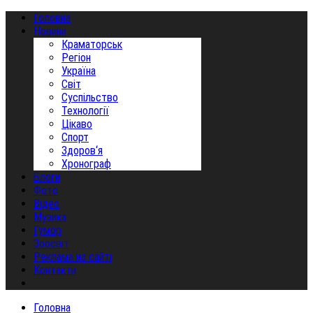
Головна
Новини
Краматорськ
Регіон
Україна
Світ
Суспільство
Технології
Цікаво
Спорт
Здоров‘я
Хронограф
Блоги
Фото
Відео
Музика
Гумор
Зоосвіт
Реклама на сайті
Контакти
Головна