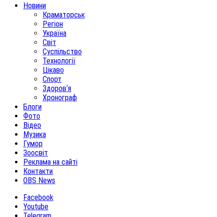
Новини
Краматорськ
Регіон
Україна
Світ
Суспільство
Технології
Цікаво
Спорт
Здоров‘я
Хронограф
Блоги
Фото
Відео
Музика
Гумор
Зоосвіт
Реклама на сайті
Контакти
OBS News
Facebook
Youtube
Telegram