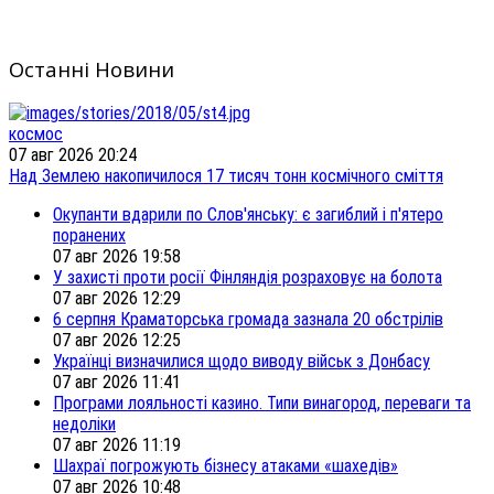
Останні Новини
космос
07 авг 2026 20:24
Над Землею накопичилося 17 тисяч тонн космічного сміття
Окупанти вдарили по Слов'янську: є загиблий і п'ятеро
поранених
07 авг 2026 19:58
У захисті проти росії Фінляндія розраховує на болота
07 авг 2026 12:29
6 серпня Краматорська громада зазнала 20 обстрілів
07 авг 2026 12:25
Українці визначилися щодо виводу військ з Донбасу
07 авг 2026 11:41
Програми лояльності казино. Типи винагород, переваги та
недоліки
07 авг 2026 11:19
Шахраї погрожують бізнесу атаками «шахедів»
07 авг 2026 10:48