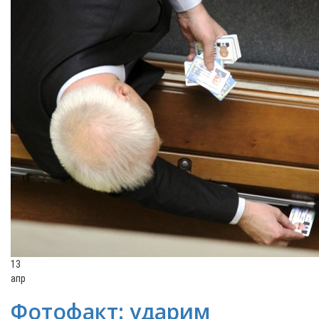
13
апр
Фотофакт: ударим