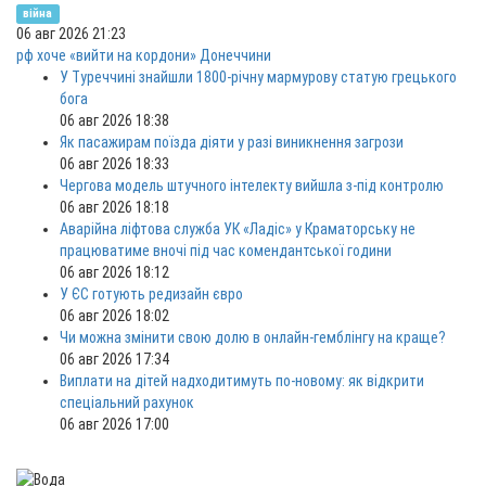
війна
06 авг 2026 21:23
рф хоче «вийти на кордони» Донеччини
У Туреччині знайшли 1800-річну мармурову статую грецького
бога
06 авг 2026 18:38
Як пасажирам поїзда діяти у разі виникнення загрози
06 авг 2026 18:33
Чергова модель штучного інтелекту вийшла з-під контролю
06 авг 2026 18:18
Аварійна ліфтова служба УК «Ладіс» у Краматорську не
працюватиме вночі під час комендантської години
06 авг 2026 18:12
У ЄС готують редизайн євро
06 авг 2026 18:02
Чи можна змінити свою долю в онлайн-гемблінгу на краще?
06 авг 2026 17:34
Виплати на дітей надходитимуть по-новому: як відкрити
спеціальний рахунок
06 авг 2026 17:00