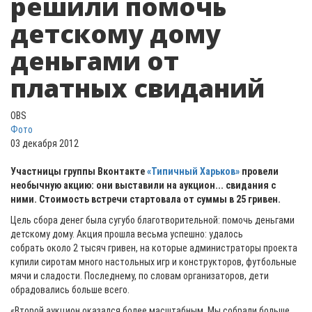
решили помочь
детскому дому
деньгами от
платных свиданий
OBS
Фото
03 декабря 2012
Участницы группы Вконтакте
«Типичный Харьков»
провели
необычную акцию: они выставили на аукцион... свидания с
ними. Стоимость встречи стартовала от суммы в 25 гривен.
Цель сбора денег была сугубо благотворительной: помочь деньгами
детскому дому. Акция прошла весьма успешно: у
далось
собрать
около 2 тысяч гривен, на которые администраторы проекта
купили сиротам много настольных игр и конструкторов, футбольные
мячи и сладости. Последнему, по словам организаторов, дети
обрадовались больше всего.
«Второй аукцион оказался более масштабным. Мы собрали больше