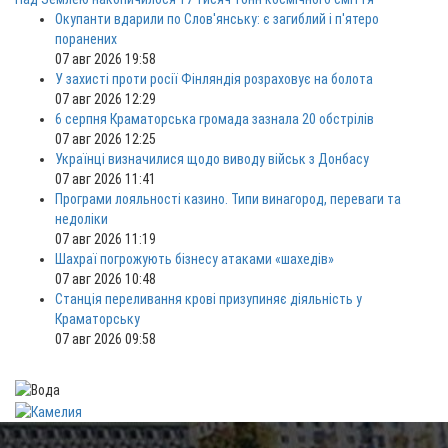
Окупанти вдарили по Слов'янську: є загиблий і п'ятеро
поранених
07 авг 2026 19:58
У захисті проти росії Фінляндія розраховує на болота
07 авг 2026 12:29
6 серпня Краматорська громада зазнала 20 обстрілів
07 авг 2026 12:25
Українці визначилися щодо виводу військ з Донбасу
07 авг 2026 11:41
Програми лояльності казино. Типи винагород, переваги та
недоліки
07 авг 2026 11:19
Шахраї погрожують бізнесу атаками «шахедів»
07 авг 2026 10:48
Станція переливання крові призупиняє діяльність у
Краматорську
07 авг 2026 09:58