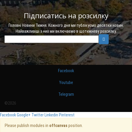
Підписатись на розсилку
Головні Новини Тижня. Кожного дня ми публікуємо десятки новин.
Найважливіші з них ми включаємо в щотижневу розсилку.
Facebook
Youtube
Telegram
©2026
Facebook
Google+
Twitter
Linkedin
Pinterest
Please publish modules in
offcanvas
position.