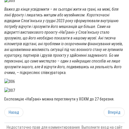
Важко до кінця усвідомити – як сьогодні жити на грані, на межі, біля
лінії фронту і лишатись митцем або музейником. Короткочасні
відвідини Слов’янська у грудні 2023 року сформулювали внутрішню
потребу відчути і зрозуміти його мешканців ще більше. Саме на
відкритті виставкового проєкту «НаГрані» у Слов’янську стало
зрозуміло, що його необхідно показати в нашому музеї. Ані тисяча
кілометрів відстані, ані проблеми із скороченням фінансування музеїв,
ані щохвилинна мінливість ситуації під час воєнного стану не зупинила
кураторку, партнерів і друзів проєкту у здійсненні задуманого. Бо ми
переконані, що саме мистецтво – один з найкращих способів не лише
зрозуміти іншого, але й відчути його, подивившись на реальність його
очима
, – підкреслює співкураторка.
Експозицію «НаГрані» можна переглянути у ХОХМ до 27 березня.
Назад
Вперёд
Недостаточно прав для комментирования. Выполните вход на сайт