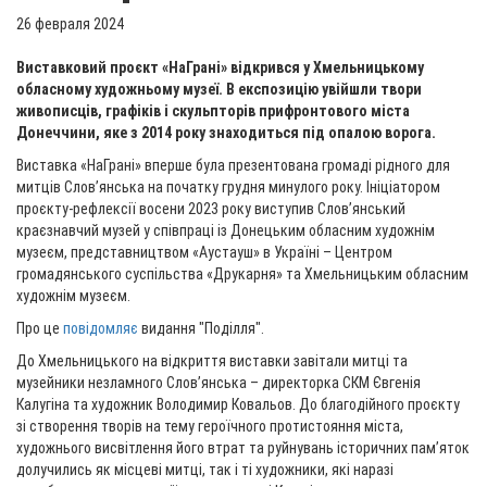
26 февраля 2024
Виставковий проєкт «НаГрані» відкрився у Хмельницькому
обласному художньому музеї. В експозицію увійшли твори
живописців, графіків і скульпторів прифронтового міста
Донеччини, яке з 2014 року знаходиться під опалою ворога.
Виставка «НаГрані» вперше була презентована громаді рідного для
митців Слов’янська на початку грудня минулого року. Ініціатором
проєкту-рефлексії восени 2023 року виступив Слов’янський
краєзнавчий музей у співпраці із Донецьким обласним художнім
музеєм, представництвом «Аустауш» в Україні – Центром
громадянського суспільства «Друкарня» та Хмельницьким обласним
художнім музеєм.
Про це
повідомляє
видання "Поділля".
До Хмельницького на відкриття виставки завітали митці та
музейники незламного Слов’янська – директорка СКМ Євгенія
Калугіна та художник Володимир Ковальов. До благодійного проєкту
зі створення творів на тему героїчного протистояння міста,
художнього висвітлення його втрат та руйнувань історичних пам’яток
долучились як місцеві митці, так і ті художники, які наразі