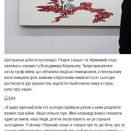
Центральні роботи експозиції «Чорне сонце» та «Кривавий слід»
належать керамісту Володимиру Ковальову. Твори присвячені
катастрофі війни, що обпалила людські помешкання, у пекельному
вогні знищила долі, важким озброєнням намагається і сьогодні
розтиснути дух українства, відсікти гільйотиною нашу історію,
культуру, націю…
«Я щиро вдячний всім хто сьогодні прийшов разом з нами розділити
велике горе війни. Наше спільне горе. Мені направду важко говорити,
адже це земля, наші люди, діти не заслуговують на це страшне
сьогодення. У своєму «Чорному сонці» я говорю про те, що бачу, про те,
що має побачити весь цивілізований світ, щоб мати шанс на життя.»
–