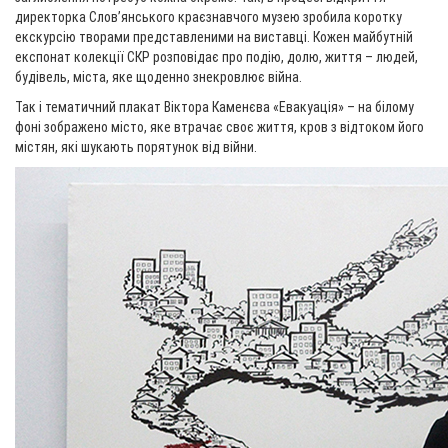
директорка Слов’янського краєзнавчого музею зробила коротку
екскурсію творами представленими на виставці. Кожен майбутній
експонат колекції СКР розповідає про подію, долю, життя – людей,
будівель, міста, яке щоденно знекровлює війна.
Так і тематичний плакат Віктора Каменєва «Евакуація» – на білому
фоні зображено місто, яке втрачає своє життя, кров з відтоком його
містян, які шукають порятунок від війни.