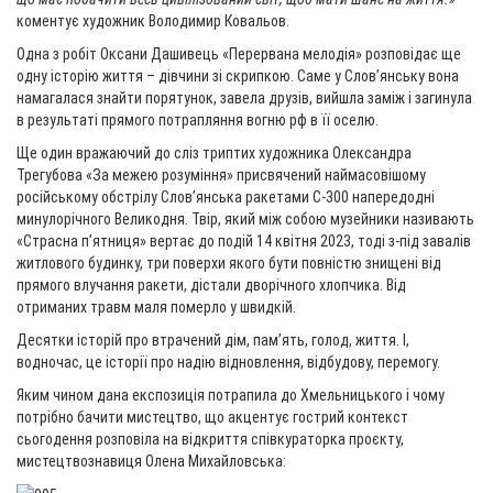
коментує художник Володимир Ковальов.
Одна з робіт Оксани Дашивець «Перервана мелодія» розповідає ще
одну історію життя – дівчини зі скрипкою. Саме у Слов’янську вона
намагалася знайти порятунок, завела друзів, вийшла заміж і загинула
в результаті прямого потрапляння вогню рф в її оселю.
Ще один вражаючий до сліз триптих художника Олександра
Трегубова «За межею розуміння» присвячений наймасовішому
російському обстрілу Слов’янська ракетами С-300 напередодні
минулорічного Великодня. Твір, який між собою музейники називають
«Страсна п’ятниця» вертає до подій 14 квітня 2023, тоді з-під завалів
житлового будинку, три поверхи якого бути повністю знищені від
прямого влучання ракети, дістали дворічного хлопчика. Від
отриманих травм маля померло у швидкій.
Десятки історій про втрачений дім, пам’ять, голод, життя. І,
водночас, це історії про надію відновлення, відбудову, перемогу.
Яким чином дана експозиція потрапила до Хмельницького і чому
потрібно бачити мистецтво, що акцентує гострий контекст
сьогодення розповіла на відкриття співкураторка проєкту,
мистецтвознавиця Олена Михайловська: