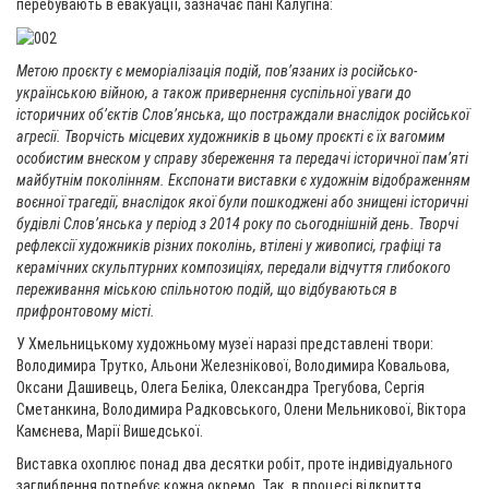
перебувають в евакуації, зазначає пані Калугіна:
Метою проєкту є меморіалізація подій, пов’язаних із російсько-
українською війною, а також привернення суспільної уваги до
історичних об’єктів Слов’янська, що постраждали внаслідок російської
агресії. Творчість місцевих художників в цьому проєкті є їх вагомим
особистим внеском у справу збереження та передачі історичної пам’яті
майбутнім поколінням. Експонати виставки є художнім відображенням
воєнної трагедії, внаслідок якої були пошкоджені або знищені історичні
будівлі Слов’янська у період з 2014 року по сьогоднішній день. Творчі
рефлексії художників різних поколінь, втілені у живописі, графіці та
керамічних скульптурних композиціях, передали відчуття глибокого
переживання міською спільнотою подій, що відбуваються в
прифронтовому місті.
У Хмельницькому художньому музеї наразі представлені твори:
Володимира Трутко, Альони Железнікової, Володимира Ковальова,
Оксани Дашивець, Олега Беліка, Олександра Трегубова, Сергія
Сметанкина, Володимира Радковського, Олени Мельникової, Віктора
Камєнева, Марії Вишедської.
Виставка охоплює понад два десятки робіт, проте індивідуального
заглиблення потребує кожна окремо. Так, в процесі відкриття