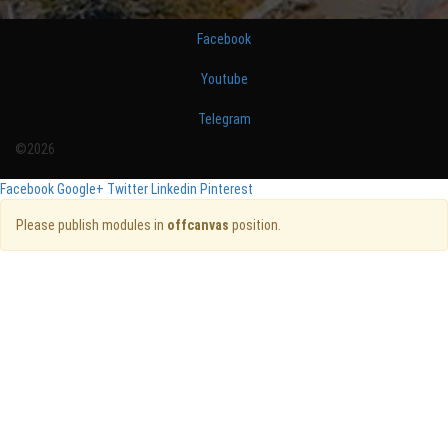
Facebook
Youtube
Telegram
©2026
Facebook
Google+
Twitter
Linkedin
Pinterest
Please publish modules in
offcanvas
position.