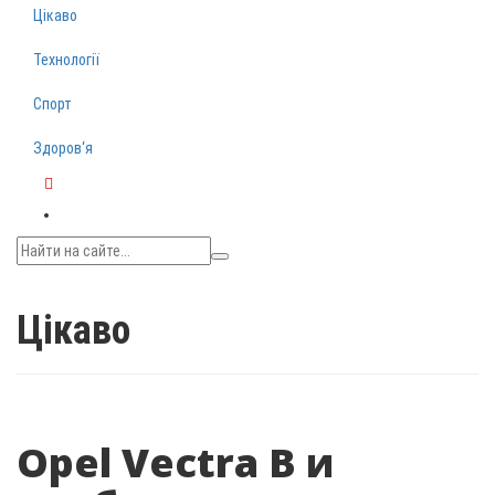
Цікаво
Технології
Спорт
Здоров‘я
Telegram
Цікаво
Opel Vectra B и