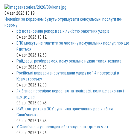
04 авг 2026 13:19
Чоловіки за кордоном будуть отримувати консульські послуги по-
новому
рф встановила рекорд за кількістю ракетних ударів
04 авг 2026 13:12
ВПО можуть не платити за частину комунальних послуг: про що
йдеться
04 авг 2026 12:53
Райдеры: разбираемся, кому реально нужна такая техника
04 авг 2026 09:53
Російські варвари знову завдали удару по 14-поверхівці в
Краматорську
04 авг 2026 12:30
Як бізнес перевіряє персонал на поліграфі: коли це законно і
що це дає
03 авг 2026 09:45
ISW: контратака ЗСУ зупинила просування росіян біля
Слов'янська
03 авг 2026 13:45
У Слов'янську внаслідок обстрілу пошкоджено міст
03 авг 2026 13:26