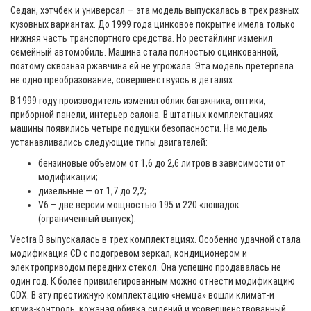
Седан, хэтчбек и универсал — эта модель выпускалась в трех разных
кузовных вариантах. До 1999 года цинковое покрытие имела только
нижняя часть транспортного средства. Но рестайлинг изменил
семейный автомобиль. Машина стала полностью оцинкованной,
поэтому сквозная ржавчина ей не угрожала. Эта модель претерпела
не одно преобразование, совершенствуясь в деталях.
В 1999 году производитель изменил облик багажника, оптики,
приборной панели, интерьер салона. В штатных комплектациях
машины появились четыре подушки безопасности. На модель
устанавливались следующие типы двигателей:
бензиновые объемом от 1,6 до 2,6 литров в зависимости от
модификации;
дизельные — от 1,7 до 2,2;
V6 – две версии мощностью 195 и 220 «лошадок
(ограниченный выпуск).
Vectra B выпускалась в трех комплектациях. Особенно удачной стала
модификация CD с подогревом зеркал, кондиционером и
электроприводом передних стекол. Она успешно продавалась не
один год. К более привилегированным можно отнести модификацию
CDX. В эту престижную комплектацию «немца» вошли климат-и
круиз-контроль, кожаная обивка сидений и усовершенствованный