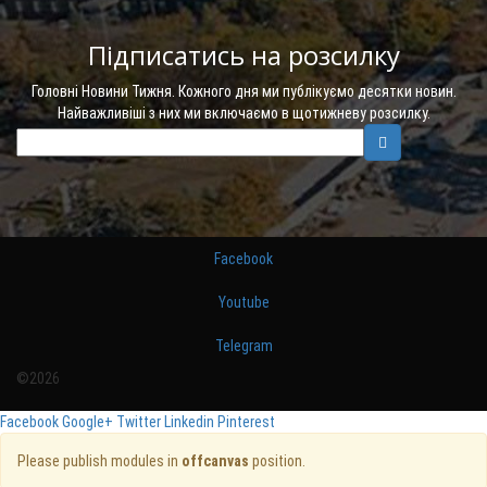
Підписатись на розсилку
Головні Новини Тижня. Кожного дня ми публікуємо десятки новин.
Найважливіші з них ми включаємо в щотижневу розсилку.
Facebook
Youtube
Telegram
©2026
Facebook
Google+
Twitter
Linkedin
Pinterest
Please publish modules in
offcanvas
position.