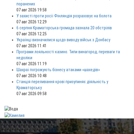
поранених
07 авг 2026 19:58
У захисті проти росії Фінляндія розраховує на болота
07 авг 2026 12:29
6 серпня Краматорська громада зазнала 20 обстрілів
07 авг 2026 12:25
Українці визначилися щодо виводу військ з Донбасу
07 авг 2026 11:41
Програми лояльності казино. Типи винагород, переваги та
недоліки
07 авг 2026 11:19
Шахраї погрожують бізнесу атаками «шахедів»
07 авг 2026 10:48
Станція переливання крові призупиняє діяльність у
Краматорську
07 авг 2026 09:58