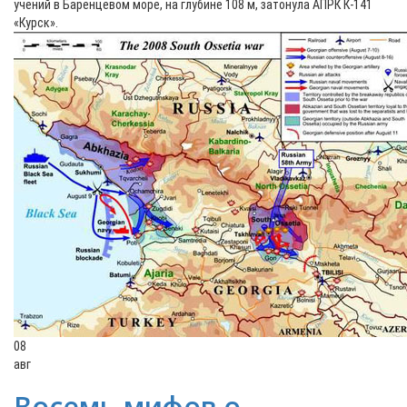
учений в Баренцевом море, на глубине 108 м, затонула АПРК К-141
«Курск».
08
авг
Восемь мифов о