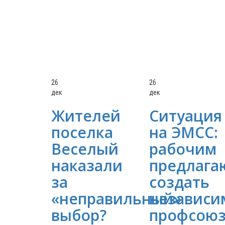
26
26
дек
дек
Жителей
Ситуация
поселка
на ЭМСС:
Веселый
рабочим
наказали
предлага
за
создать
«неправильный»
независ
выбор?
профсою