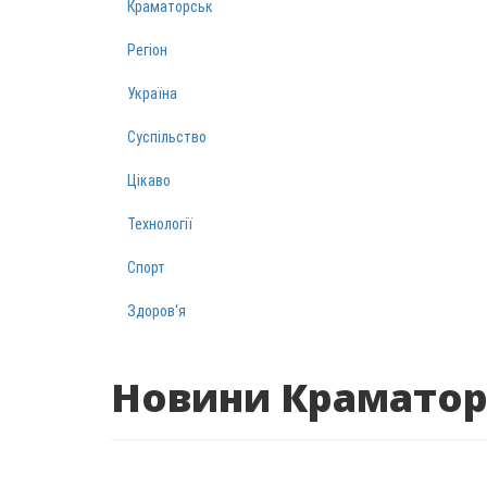
Краматорськ
Регіон
Україна
Суспільство
Цікаво
Технології
Спорт
Здоров‘я
Новини Краматор