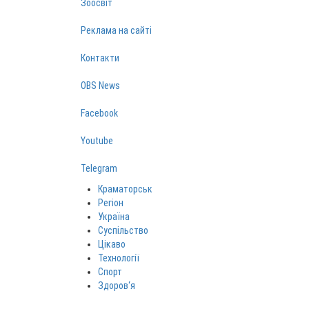
Зоосвіт
Реклама на сайті
Контакти
OBS News
Facebook
Youtube
Telegram
Краматорськ
Регіон
Україна
Суспільство
Цікаво
Технології
Спорт
Здоров‘я