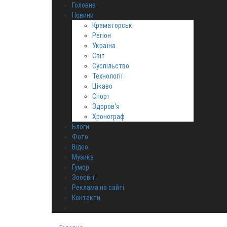
Головна
Новини
Краматорськ
Регіон
Україна
Світ
Суспільство
Технології
Цікаво
Спорт
Здоров‘я
Хронограф
Блоги
Фото
Відео
Музика
Гумор
Зоосвіт
Реклама на сайті
Контакти