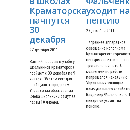
в школах
Фальчен
Краматорска
уходит на
начнутся
пенсию
30
27 декабря 2011
декабря
Утреннее аппаратное
совещание исполкома
27 декабря 2011
Краматорского горсовет
сегодня завершилось на
Зимний перерыв в учебе у
трогательной ноте. С
школьников Краматорска
коллегами по работе
пройдет с 30 декабря по 9
попрощался начальник
января. Об этом сегодня
Управления жилищно-
сообщили в городском
коммунального хозяйств
Управлении образования.
Владимир Фальченко. С 
Снова школьники сядут за
января он уходит на
парты 10 января.
пенсию.