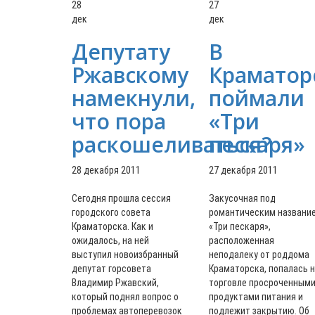
28
27
дек
дек
Депутату
В
Ржавскому
Краматор
намекнули,
поймали
что пора
«Три
раскошеливаться?
пескаря»
28 декабря 2011
27 декабря 2011
Сегодня прошла сессия
Закусочная под
городского совета
романтическим названи
Краматорска. Как и
«Три пескаря»,
ожидалось, на ней
расположенная
выступил новоизбранный
неподалеку от роддома
депутат горсовета
Краматорска, попалась 
Владимир Ржавский,
торговле просроченным
который поднял вопрос о
продуктами питания и
проблемах автоперевозок
подлежит закрытию. Об