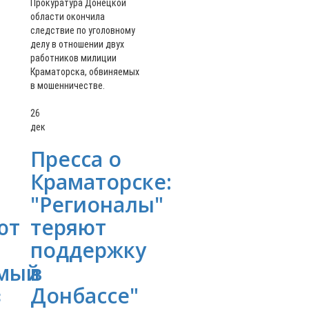
Прокуратура Донецкой
области окончила
следствие по уголовному
делу в отношении двух
работников милиции
Краматорска, обвиняемых
в мошенничестве.
26
дек
Пресса о
Краматорске:
"Регионалы"
ют
теряют
поддержку
имый
в
з
Донбассе"