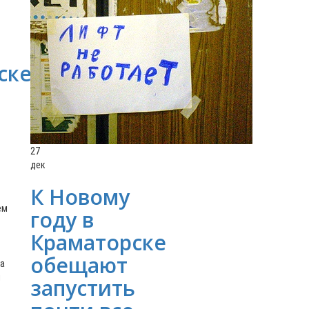
ске
27
дек
К Новому
ем
году в
Краматорске
обещают
на
и
запустить