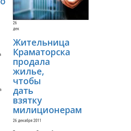
ко
26
дек
Жительница
Краматорска
а
продала
жилье,
чтобы
дать
а
1
взятку
милиционерам
26 декабря 2011