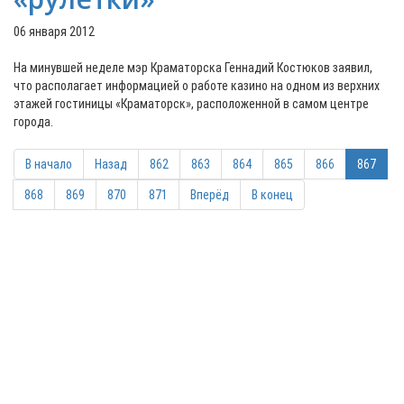
06 января 2012
На минувшей неделе мэр Краматорска Геннадий Костюков заявил,
что располагает информацией о работе казино на одном из верхних
этажей гостиницы «Краматорск», расположенной в самом центре
города.
В начало
Назад
862
863
864
865
866
867
868
869
870
871
Вперёд
В конец