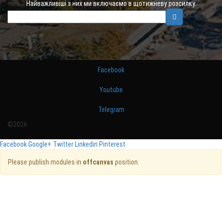
Найважливіші з них ми включаємо в щотижневу розсилку.
Facebook
Youtube
Telegram
©2026
Facebook
Google+
Twitter
Linkedin
Pinterest
Please publish modules in
offcanvas
position.