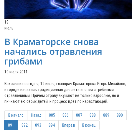
19
июль
В Краматорске снова
начались отравления
грибами
19 июля 2011
Как заявил сегодня, 19 июля, главврач Краматорска Игорь Михайлов,
в городе началась традиционная для лета эпопея с грибными
отравлениями. Причем отраву вкушают не только взрослые, но и
пичкают ею своих детей, и процесс идет по нарастающей.
В начало
Назад
885
886
887
888
889
890
891
892
893
894
Вперёд
В конец