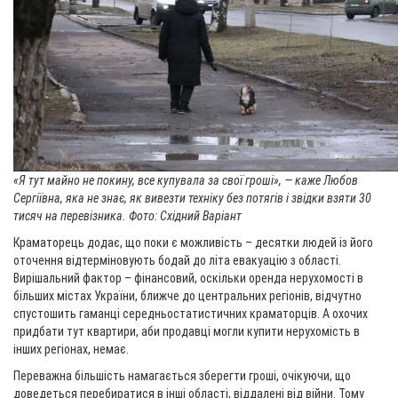
«Я тут майно не покину, все купувала за свої гроші», — каже Любов
Сергіївна, яка не знає, як вивезти техніку без потягів і звідки взяти 30
тисяч на перевізника. Фото: Східний Варіант
Краматорець додає, що поки є можливість – десятки людей із його
оточення відтерміновують бодай до літа евакуацію з області.
Вирішальний фактор – фінансовий, оскільки оренда нерухомості в
більших містах України, ближче до центральних регіонів, відчутно
спустошить гаманці середньостатистичних краматорців. А охочих
придбати тут квартири, аби продавці могли купити нерухомість в
інших регіонах, немає.
Переважна більшість намагається зберегти гроші, очікуючи, що
доведеться перебиратися в інші області, віддалені від війни. Тому