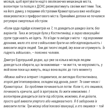
місяців, щоб врятувати надто зволікаючих мешканців міста,
волонтери та поліція з ДСНС ризикуватимуть своїми життями. Тож,
на його думку, з першими обстрілами Краматорська вже необхідно
евакуюватися з прифронтового міста. Принаймні допоки не почалися
регулярні смертельні обстріли.
«Коли орда підійде кілометрів на 7, то доведеться швидко їхати, без
варіантів. Така ж ситуація була у Костянтинівці, а зараз евакуаційні
групи туди навіть не їздять. Усі в'їзди та виїзди з міста – під ворожими
дронами, мало хто хоче з військових брати на себе відповідальність і
вивозити звідти людей. Там дві тисячі людей, їжу вони не отримують. Їх
годують військові»
, – пояснює чоловік.
Дмитро Бурлуцький додає, що уже за кілька місяців людям
доведеться обирати, що їм важливіше – чи життя, чи нерухомість, у
якій вони поки що живуть, якщо вона вціліє до того моменту.
«Можна зайти в інтернет і подивитися, як виглядає Костянтинівка,
згорілі дев’ятиповерхівки, складені від дронів, ракет. Те саме чекає і
Краматорськ. Бо проблеми починаються потім. Коли ті, хто лишився,
починають кричати, щоб їх врятували, бо жити неможливо. І
волонтерам доводиться їхати під обстріли, можливо, й не доїхати,
просто щоб вивезти упертого або неадекватного. Я б забороняв їх
вивозити потім. Три місяці обов’язкової евакуації, а хто лишився – той