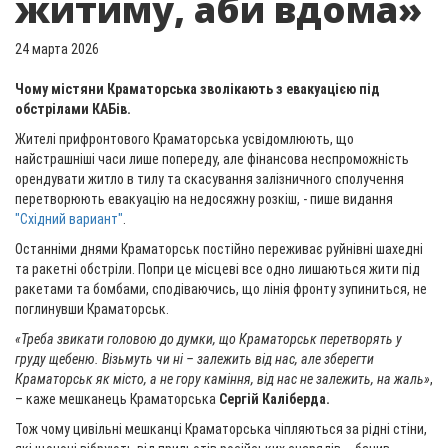
житиму, аби вдома»
24 марта 2026
Чому містяни Краматорська зволікають з евакуацією під
обстрілами КАБів.
Жителі прифронтового Краматорська усвідомлюють, що
найстрашніші часи лише попереду, але фінансова неспроможність
орендувати житло в тилу та скасування залізничного сполучення
перетворюють евакуацію на недосяжну розкіш, - пише видання
"Східний вариант"
.
Останніми днями Краматорськ постійно переживає руйнівні шахедні
та ракетні обстріли. Попри це місцеві все одно лишаються жити під
ракетами та бомбами, сподіваючись, що лінія фронту зупиниться, не
поглинувши Краматорськ.
«Треба звикати головою до думки, що Краматорськ перетворять у
груду щебеню. Візьмуть чи ні – залежить від нас, але зберегти
Краматорськ як місто, а не гору каміння, від нас не залежить, на жаль»
,
– каже мешканець Краматорська
Сергій Каліберда.
Тож чому цивільні мешканці Краматорська чіпляються за рідні стіни,