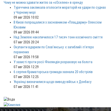
Чому не можна здавати житло за «єОселею» в оренду
Туреччина закликала оголосити мораторій на удари по суднах
у Чорному морі
09 авг 2026 10:02
В Києві попрощалися з засновником «Плацдарму» Олексієм
Юковим
09 авг 2026 09:44
Над Землею накопичилося 17 тисяч тонн космічного сміття
07 авг 2026 20:24
Окупанти вдарили по Слов'янську: є загиблий і п'ятеро
поранених
07 авг 2026 19:58
У захисті проти росії Фінляндія розраховує на болота
07 авг 2026 12:29
6 серпня Краматорська громада зазнала 20 обстрілів
07 авг 2026 12:25
Українці визначилися щодо виводу військ з Донбасу
07 авг 2026 11:41