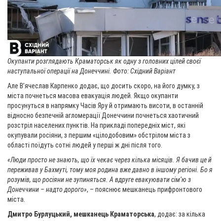
Окупанти розглядають Краматорськ як одну з головних цілей своєї
наступальної операції на Донеччині. Фото: Східний Варіант
Але В’ячеслав Карпенко додає, що досить скоро, на його думку, з
міста почнеться масова евакуація людей. Якщо окупанти
просунуться в напрямку Часів Яру й отримають висоти, в останній
відносно безпечній агломерації Донеччини почнеться хаотичний
розстріл населених пунктів. На прикладі попередніх міст, які
окупували росіяни, з першим «цілодобовим» обстрілом міста з
області поїдуть сотні людей у перші ж дні після того.
«Люди просто не знають, що їх чекає через кілька місяців. Я бачив це й
переживав у Бахмуті, тому моя родина вже давно в іншому регіоні. Бо я
розумів, що росіяни не зупиняться. А вдруге евакуювати сім’ю з
Донеччини – надто дорого»
, – пояснює мешканець прифронтового
міста.
Дмитро Бурлуцький, мешканець Краматорська
, додає: за кілька