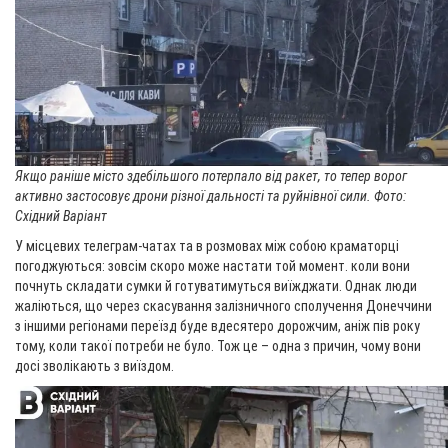
Якщо раніше місто здебільшого потерпало від ракет, то тепер ворог
активно застосовує дрони різної дальності та руйнівної сили. Фото:
Східний Варіант
У місцевих телеграм-чатах та в розмовах між собою краматорці
погоджуються: зовсім скоро може настати той момент. коли вони
почнуть складати сумки й готуватимуться виїжджати. Однак люди
жаліються, що через скасування залізничного сполучення Донеччини
з іншими регіонами переїзд буде вдесятеро дорожчим, аніж пів року
тому, коли такої потреби не було. Тож це – одна з причин, чому вони
досі зволікають з виїздом.