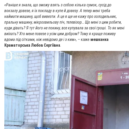
«Раніше я знала, що зможу взять з собою кілька сумок, сусід до
вокзалу довезе, я їх покладу в купе й довезу. А тепер мені треба
наймати машину, щоб вивезти. А це я ще не кажу про холодильник,
пральну машину, мікрохвильову піч, телевізор… Що мені з цим робити,
куди дівать? Я тут його не покину, все купувала за свої гроші. То як мені
виїхать? Хто мене повезе з усім цим добром? Тому я краще поживу
вдома під сітками, ніж невідомо де і з ким»,
– каже
мешканка
Краматорська Любов Сергіївна
.