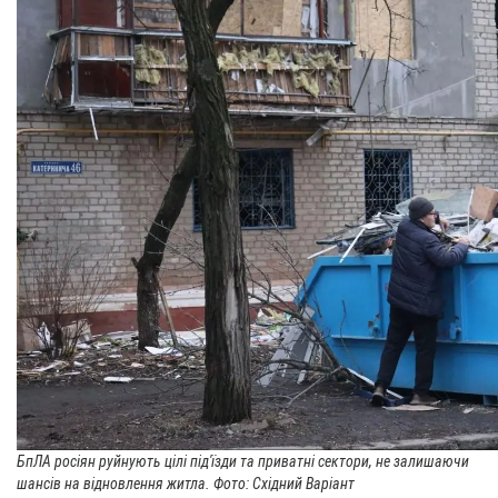
БпЛА росіян руйнують цілі під'їзди та приватні сектори, не залишаючи
шансів на відновлення житла. Фото: Східний Варіант