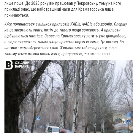
лише гірше. До 2025 року він працював у Покровську, тому на його
прикладі знає, що найстрашніші часи для Краматорська лише
починаються.
«Усе починається з кількох прильотів КАБів, ФАБів або дронів. Спершу
на це звертають увагу, потім до такого люди звикають. А прильоти
відбуваються частіше. Зараз по Краматорську летить уже цілодобово,
а люди лякаються тільки якщо прилітає поруч із ними. Це погано, бо
інстинкт самозбереження тупіє. З’являється хибне відчуття, що в
такому темпі можна якось жити, працювати»,
– каже чоловік.