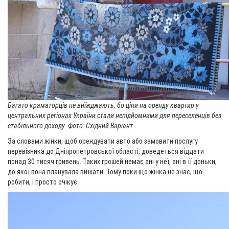
Багато краматорців не виїжджають, бо ціни на оренду квартир у
центральних регіонах України стали непідйомними для переселенців без
стабільного доходу. Фото: Східний Варіант
За словами жінки, щоб орендувати авто або замовити послугу
перевізника до Дніпропетровської області, доведеться віддати
понад 30 тисяч гривень. Таких грошей немає ані у неї, ані в її доньки,
до якої вона планувала виїхати. Тому поки що жінка не знає, що
робити, і просто очікує.