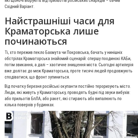
які щоночі вібрують від прильотів російських снарядів – бачив
Східний Варіант.
Найстрашніші часи для
Краматорська лише
починаються
Ті, хто пережив пекло Бахмута чи Покровська, бачать у нинішніх
обстрілах Краматорська знайомий сценарій: спершу поодинокі КАБи,
потім звикання, а далі – хаотичне знищення міста. Сьогодні артилерія
вже долітає до меж Краматорська, проте тисячі людей продовжують
сподіватися, що фронт зупиниться.
Від початку березня російські окупанти постійно тероризують місто.
Люди, які живуть у Краматорську, проводять будні під звуки вибухів:
або прильотів БпЛА, або ракет, які стирають або випалюють по
кілька поверхів у будинках.