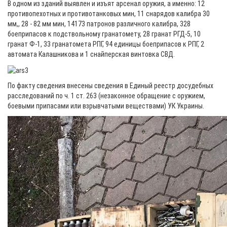
В одном из зданий выявлен и изъят арсенал оружия, а именно: 12
противопехотных и противотанковых мин, 11 снарядов калибра 30
мм,, 28 - 82 мм мин, 14173 патронов различного калибра, 328
боеприпасов к подствольному гранатомету, 28 гранат РГД-5, 10
гранат Ф-1, 33 гранатомета РПГ, 94 единицы боеприпасов к РПГ, 2
автомата Калашникова и 1 снайперская винтовка СВД.
По факту сведения внесены сведения в Единый реестр досудебных
расследований по ч. 1 ст. 263 (незаконное обращение с оружием,
боевыми припасами или взрывчатыми веществами) УК Украины.