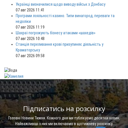
Українці визначилися щодо виводу військ з Донбасу
07 авг 2026 11:41
Програми лояльності казино. Типи винагород, переваги та
недоліки
07 авг 2026 11:19
Шахраї погрожують бізнесу атаками «шахедів»
07 авг 2026 10:48
Станція переливання крові призупиняє діяльність у
Краматорську
07 авг 2026 09:58
Підписатись на розсилку
Головні Новини Тижня. Кожного дня ми публікуємо десятки новин.
Найважливіші з них ми включаємо в щотижневу розсилку.