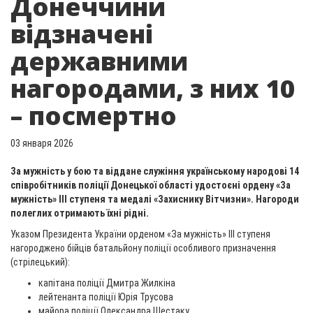
Донеччини
відзначені
державними
нагородами, з них 10
– посмертно
03 января 2026
За мужність у бою та віддане служіння українському народові 14
співробітників поліції Донецької області удостоєні ордену «За
мужність» ІІІ ступеня та медалі «Захиснику Вітчизни». Нагороди
полеглих отримають їхні рідні.
Указом Президента України орденом «За мужність» ІІІ ступеня
нагороджено бійців батальйону поліції особливого призначення
(стрілецький):
капітана поліції Дмитра Жилкіна
лейтенанта поліції Юрія Трусова
майора поліції Олександра Шестаку