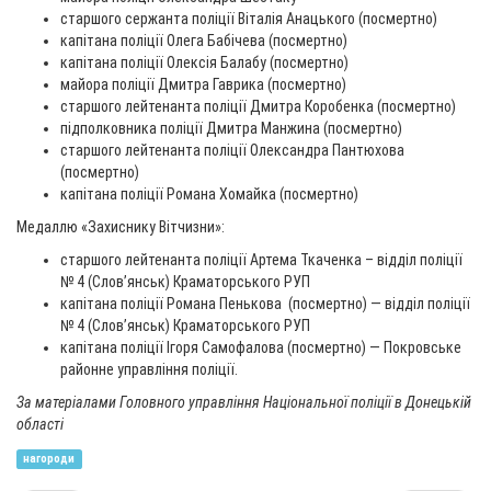
старшого сержанта поліції Віталія Анацького (посмертно)
капітана поліції Олега Бабічева (посмертно)
капітана поліції Олексія Балабу (посмертно)
майора поліції Дмитра Гаврика (посмертно)
старшого лейтенанта поліції Дмитра Коробенка (посмертно)
підполковника поліції Дмитра Манжина (посмертно)
старшого лейтенанта поліції Олександра Пантюхова
(посмертно)
капітана поліції Романа Хомайка (посмертно)
Медаллю «Захиснику Вітчизни»:
старшого лейтенанта поліції Артема Ткаченка – відділ поліції
№ 4 (Слов’янськ) Краматорського РУП
капітана поліції Романа Пенькова (посмертно) — відділ поліції
№ 4 (Слов’янськ) Краматорського РУП
капітана поліції Ігоря Самофалова (посмертно) — Покровське
районне управління поліції.
За матеріалами Головного управління Національної поліції в Донецькій
області
нагороди