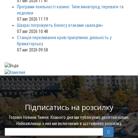
07 авг 2026 11:41
Програми лояльності казино. Типи винагород, переваги та
недоліки
07 авг 2026 11:19
Шахраї погрожують бізнесу атаками «шахедів»
07 авг 2026 10:48
Станція переливання крові призупиняє діяльність у
Краматорську
07 авг 2026 09:58
Підписатись на розсилку
Головні Новини Тижня. Кожного дня ми публікуємо десятки новин.
Найважливіші з них ми включаємо в щотижневу розсилку.