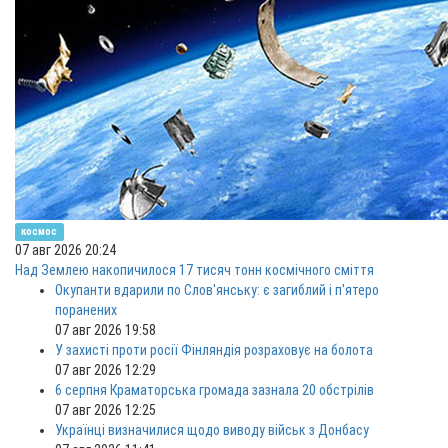
космос
07 авг 2026 20:24
Над Землею накопичилося 17 тисяч тонн космічного сміття
Окупанти вдарили по Слов'янську: є загиблий і п'ятеро
поранених
07 авг 2026 19:58
У захисті проти росії Фінляндія розраховує на болота
07 авг 2026 12:29
6 серпня Краматорська громада зазнала 20 обстрілів
07 авг 2026 12:25
Українці визначилися щодо виводу військ з Донбасу