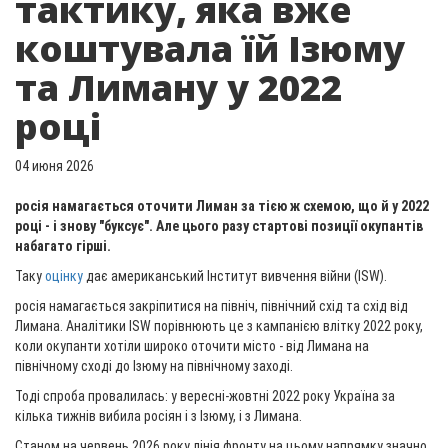
тактику, яка вже
коштувала їй Ізюму
та Лиману у 2022
році
04 июня 2026
росія намагається оточити Лиман за тією ж схемою, що й у 2022
році - і знову "буксує". Але цього разу стартові позиції окупантів
набагато гірші.
Таку
оцінку
дає американський Інститут вивчення війни (ISW).
росія намагається закріпитися на північ, північний схід та схід від
Лимана. Аналітики ISW порівнюють це з кампанією влітку 2022 року,
коли окупанти хотіли широко оточити місто - від Лимана на
північному сході до Ізюму на північному заході.
Тоді спроба провалилась: у вересні-жовтні 2022 року Україна за
кілька тижнів вибила росіян і з Ізюму, і з Лимана.
Станом на червень 2026 року лінія фронту на цьому напрямку значно