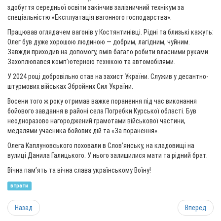
здобуття середньої освіти закінчив залізничний технікум за
спеціальністю «Експлуатація вагонного господарства».
Працював оглядачем вагонів у Костянтинівці. Рідні та близькі кажуть:
Олег був дуже хорошою людиною — добрим, лагідним, чуйним.
Завжди приходив на допомогу, вмів багато робити власними руками.
Захоплювався комп’ютерною технікою та автомобілями.
У 2024 році добровільно став на захист України. Служив у десантно-
штурмових військах Збройних Сил України.
Восени того ж року отримав важке поранення під час виконання
бойового завдання в районі села Погребки Курської області. Був
неодноразово нагороджений грамотами військової частини,
медалями учасника бойових дій та «За поранення».
Олега Каплуновського поховали в Слов’янську, на кладовищі на
вулиці Данила Галицького. У нього залишилися мати та рідний брат.
Вічна пам’ять та вічна слава українському Воїну!
втрати
Назад
Вперёд