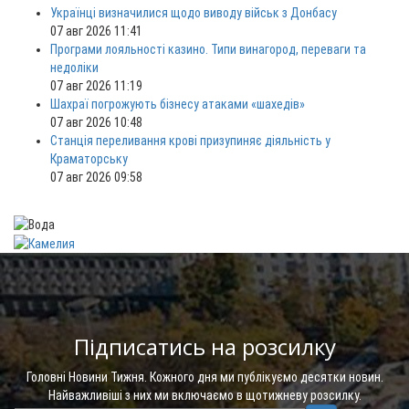
Українці визначилися щодо виводу військ з Донбасу
07 авг 2026 11:41
Програми лояльності казино. Типи винагород, переваги та
недоліки
07 авг 2026 11:19
Шахраї погрожують бізнесу атаками «шахедів»
07 авг 2026 10:48
Станція переливання крові призупиняє діяльність у
Краматорську
07 авг 2026 09:58
Підписатись на розсилку
Головні Новини Тижня. Кожного дня ми публікуємо десятки новин.
Найважливіші з них ми включаємо в щотижневу розсилку.