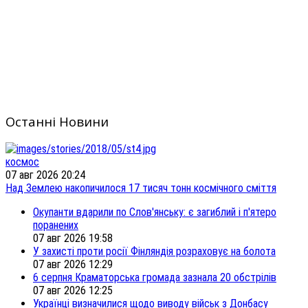
Останні Новини
космос
07 авг 2026 20:24
Над Землею накопичилося 17 тисяч тонн космічного сміття
Окупанти вдарили по Слов'янську: є загиблий і п'ятеро
поранених
07 авг 2026 19:58
У захисті проти росії Фінляндія розраховує на болота
07 авг 2026 12:29
6 серпня Краматорська громада зазнала 20 обстрілів
07 авг 2026 12:25
Українці визначилися щодо виводу військ з Донбасу