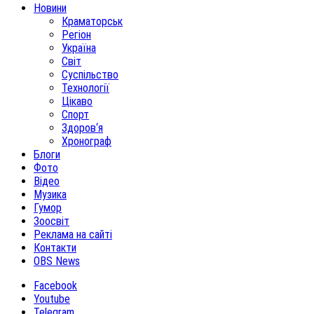
Новини
Краматорськ
Регіон
Україна
Світ
Суспільство
Технології
Цікаво
Спорт
Здоров‘я
Хронограф
Блоги
Фото
Відео
Музика
Гумор
Зоосвіт
Реклама на сайті
Контакти
OBS News
Facebook
Youtube
Telegram