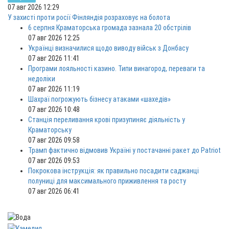
07 авг 2026 12:29
У захисті проти росії Фінляндія розраховує на болота
6 серпня Краматорська громада зазнала 20 обстрілів
07 авг 2026 12:25
Українці визначилися щодо виводу військ з Донбасу
07 авг 2026 11:41
Програми лояльності казино. Типи винагород, переваги та
недоліки
07 авг 2026 11:19
Шахраї погрожують бізнесу атаками «шахедів»
07 авг 2026 10:48
Станція переливання крові призупиняє діяльність у
Краматорську
07 авг 2026 09:58
Трамп фактично відмовив Україні у постачанні ракет до Patriot
07 авг 2026 09:53
Покрокова інструкція: як правильно посадити саджанці
полуниці для максимального приживлення та росту
07 авг 2026 06:41