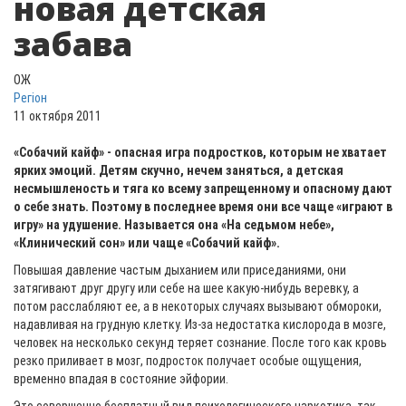
новая детская
забава
ОЖ
Регіон
11 октября 2011
«Собачий кайф» - опасная игра подростков, которым не хватает
ярких эмоций. Детям скучно, нечем заняться, а детская
несмышленость и тяга ко всему запрещенному и опасному дают
о себе знать. Поэтому в последнее время они все чаще «играют в
игру» на удушение. Называется она «На седьмом небе»,
«Клинический сон» или чаще «Собачий кайф».
Повышая давление частым дыханием или приседаниями, они
затягивают друг другу или себе на шее какую-нибудь веревку, а
потом расслабляют ее, а в некоторых случаях вызывают обмороки,
надавливая на грудную клетку. Из-за недостатка кислорода в мозге,
человек на несколько секунд теряет сознание. После того как кровь
резко приливает в мозг, подросток получает особые ощущения,
временно впадая в состояние эйфории.