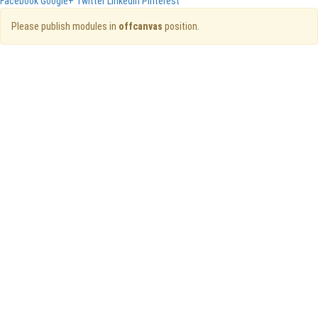
Facebook
Google+
Twitter
Linkedin
Pinterest
Please publish modules in
offcanvas
position.