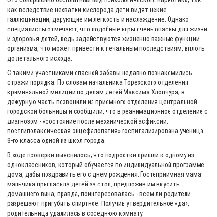
Это совершенно бесплатный вид психологического наркотика, так
как вследствие нехватки кислорода дети видят некие
галлюцинации, дарующие им легкость и наслаждение. Однако
специалисты отмечают, что подобные игры очень опасны для жизни
и здоровья детей, ведь задействуются жизненно важные функции
организма, что может привести к печальным последствиям, вплоть
до летального исхода.
С такими участниками опасной забавы недавно познакомились
стражи порядка. По словам начальника Торезского отделения
криминальной милиции по делам детей Максима Хлопчура, в
дежурную часть позвонили из приемного отделения центральной
городской больницы и сообщили, что в реанимационное отделение с
диагнозом - «состояние после механической асфиксии,
постгиполаксическая энцефалопатия» госпитализирована ученица
8-го класса одной из школ города.
В ходе проверки выяснилось, что подростки пришли к одному из
одноклассников, который обучается по индивидуальной программе
дома, дабы поздравить его с днем рождения. Гостеприимная мама
мальчика пригласила детей за стол, предложив им вкусить
домашнего вина, правда, поинтересовалась - всем ли родители
разрешают пригубить спиртное. Получив утвердительное «да»,
родительница удалилась в соседнюю комнату.