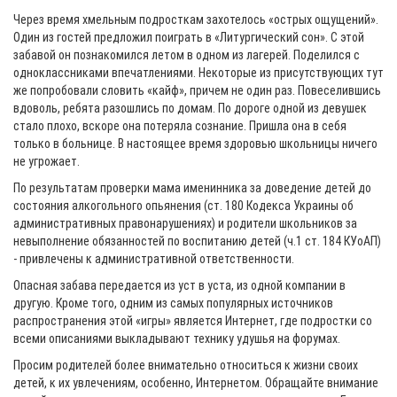
Через время хмельным подросткам захотелось «острых ощущений».
Один из гостей предложил поиграть в «Литургический сон». С этой
забавой он познакомился летом в одном из лагерей. Поделился с
одноклассниками впечатлениями. Некоторые из присутствующих тут
же попробовали словить «кайф», причем не один раз. Повеселившись
вдоволь, ребята разошлись по домам. По дороге одной из девушек
стало плохо, вскоре она потеряла сознание. Пришла она в себя
только в больнице. В настоящее время здоровью школьницы ничего
не угрожает.
По результатам проверки мама именинника за доведение детей до
состояния алкогольного опьянения (ст. 180 Кодекса Украины об
административных правонарушениях) и родители школьников за
невыполнение обязанностей по воспитанию детей (ч.1 ст. 184 КУоАП)
- привлечены к административной ответственности.
Опасная забава передается из уст в уста, из одной компании в
другую. Кроме того, одним из самых популярных источников
распространения этой «игры» является Интернет, где подростки со
всеми описаниями выкладывают технику удушья на форумах.
Просим родителей более внимательно относиться к жизни своих
детей, к их увлечениям, особенно, Интернетом. Обращайте внимание