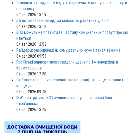
Чоловіки за кордоном будуть отримувати консульські послуги
по-новому
04 авг 2026 13:19
рф встановила рекорд за кількістю ракетних ударів
04 авг 2026 13:12
ВПО можуть не платити за частину комунальних послуг: про що
йдеться
04 авг 2026 12:53
Райдеры: разбираемся, кому реально нужна такая техника
04 авг 2026 09:53
Російські варвари знову завдали удару по 14-поверхівці в
Краматорську
04 авг 2026 12:30
Як бізнес перевіряє персонал на поліграфі: коли це законно і
що це дає
03 авг 2026 09:45
ISW: контратака ЗСУ зупинила просування росіян біля
Слов'янська
03 авг 2026 13:45