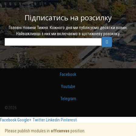
Підписатись на розсилку
Головні Новини Тижня. Кожного дня ми публікуємо десятки новин.
Найважливіші з них ми включаємо в щотижневу розсилку.
Facebook
Youtube
Telegram
©2026
Facebook
Google+
Twitter
Linkedin
Pinterest
Please publish modules in
offcanvas
position.