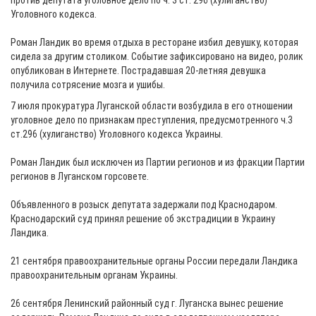
против депутата уголовное дело по ч. 3 ст. 296 (хулиганство)
Уголовного кодекса.
Роман Ландик во время отдыха в ресторане избил девушку, которая
сидела за другим столиком. Событие зафиксировано на видео, ролик
опубликован в Интернете. Пострадавшая 20-летняя девушка
получила сотрясение мозга и ушибы.
7 июля прокуратура Луганской области возбудила в его отношении
уголовное дело по признакам преступления, предусмотренного ч.3
ст.296 (хулиганство) Уголовного кодекса Украины.
Роман Ландик был исключен из Партии регионов и из фракции Партии
регионов в Луганском горсовете.
Объявленного в розыск депутата задержали под Краснодаром.
Краснодарский суд принял решение об экстрадиции в Украину
Ландика.
21 сентября правоохранительные органы России передали Ландика
правоохранительным органам Украины.
26 сентября Ленинский районный суд г. Луганска вынес решение