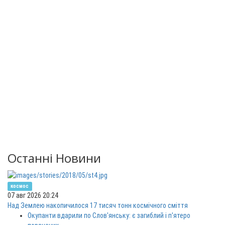
Останні Новини
космос
07 авг 2026 20:24
Над Землею накопичилося 17 тисяч тонн космічного сміття
Окупанти вдарили по Слов'янську: є загиблий і п'ятеро