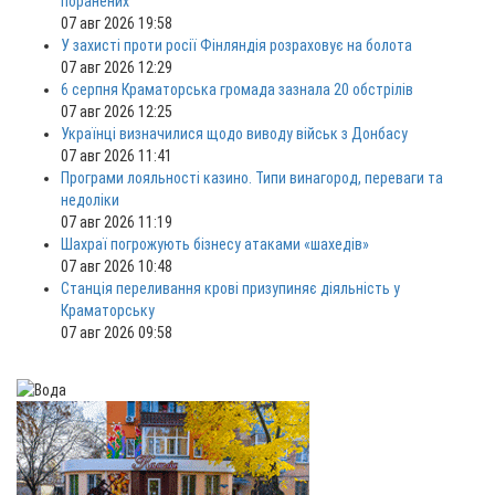
поранених
07 авг 2026 19:58
У захисті проти росії Фінляндія розраховує на болота
07 авг 2026 12:29
6 серпня Краматорська громада зазнала 20 обстрілів
07 авг 2026 12:25
Українці визначилися щодо виводу військ з Донбасу
07 авг 2026 11:41
Програми лояльності казино. Типи винагород, переваги та
недоліки
07 авг 2026 11:19
Шахраї погрожують бізнесу атаками «шахедів»
07 авг 2026 10:48
Станція переливання крові призупиняє діяльність у
Краматорську
07 авг 2026 09:58