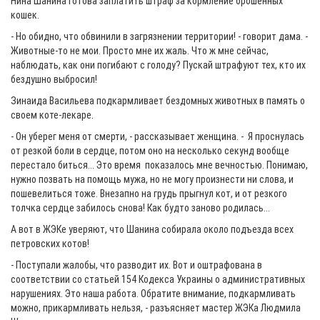
Нина Шанина готова заплатить штраф за кормление брошенных
кошек.
- Но обидно, что обвинили в загрязнении территории! - говорит дама. -
Животные-то не мои. Просто мне их жаль. Что ж мне сейчас,
наблюдать, как они погибают с голоду? Пускай штрафуют тех, кто их
бездушно выбросил!
Зинаида Васильева подкармливает бездомных животных в память о
своем коте-лекаре.
- Он уберег меня от смерти, - рассказывает женщина. - Я проснулась
от резкой боли в сердце, потом оно на несколько секунд вообще
перестало биться... Это время показалось мне вечностью. Понимаю,
нужно позвать на помощь мужа, но не могу произнести ни слова, и
пошевелиться тоже. Внезапно на грудь прыгнул кот, и от резкого
толчка сердце забилось снова! Как будто заново родилась...
А вот в ЖЭКе уверяют, что Шанина собирала около подъезда всех
петровских котов!
- Поступали жалобы, что разводит их. Вот и оштрафована в
соответствии со статьей 154 Кодекса Украины о административных
нарушениях. Это наша работа. Обратите внимание, подкармливать
можно, прикармливать нельзя, - разъясняет мастер ЖЭКа Людмила