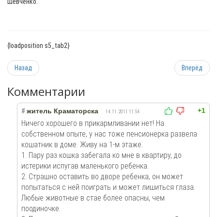
Шевченко.
{loadposition s5_tab2}
Прочитано
Назад
Вперёд
ЗДЕСЬ<a
href="http://www.segodnya.ua/news/14282642.html">Источник</a>
Комментарии
+1
#
житель Краматорска
14.11.2011 11:54
Ничего хорошего в прикармливании нет! На
собственном опыте, у нас тоже пенсионерка развела
кошатник в доме. Живу на 1-м этаже.
1. Пару раз кошка забегала ко мне в квартиру, до
истерики испугав маленького ребенка.
2. Страшно оставить во дворе ребенка, он может
попытаться с ней поиграть и может лишиться глаза.
Любые животные в стае более опасны, чем
поодиночке.