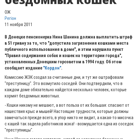
ОЖ
Регіон
11 ноября 2011
В Донецке пенсионерка Нина Шанина должна выплатить штраф
в 51 гривну за то, что "допустила загрязнения кошками места
публичного использования в доме", и этим нарушила пункт
"Правил содержания собак и кошек на территории города",
установленных Донецким горсоветом в 1994 году. Об этом
сообщает издание
"Кордон"
.
Комиссию ЖЭК создал за считанные дни, и тут же оштрафовали
"преступницу". Это возмутило соседей.
Они подтвердили, что в
каждом доме обязательно найдется несколько человек, которые
кормят бездомных животных.
- Кошки никому не мешают, а вот польза от их большая: спасают от
нашествия крыс и мышей! Настоящие трудности, которые должны
замечаться прежде всего, в упор никто не видит, а какая-то мисочка
с кашей так задела работников жэка! - возмущается одна из соседок
"преступницы".