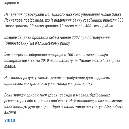
здоров’я.
Начальник прес-служби Донецького міського управління міліції Ольга
Почкалова повідомила, що із відділення банку грабіжники винесли 900
тисяч гривень, 30 тисяч доларів, 19 тисяч євро і 400 тисяч рублів.
Вперше бандити проявили себе в червні 2007 при пограбуванні
"Фінростбанку" на Калінінському ринку.
Їхні портрети з обіцянкою нагороди в 100 тисяч гривень слідчі
поширили ще в квітні 2010 після нальоту на "Правекс-банк" навпроти
Маяка.
На їхньому рахунку також зухвалі пограбування двох відділень
одночасно, що трапилися у листопаді минулого року.
Вони завжди вриваються удвох - завжди в масках, будівельних
респіраторах або марлевих пов’язках. Найімовірніше, в них є помічник,
який виконує функції водія. Один із нальотчиків накульгує. Або робить
вигляд.
УНІАН