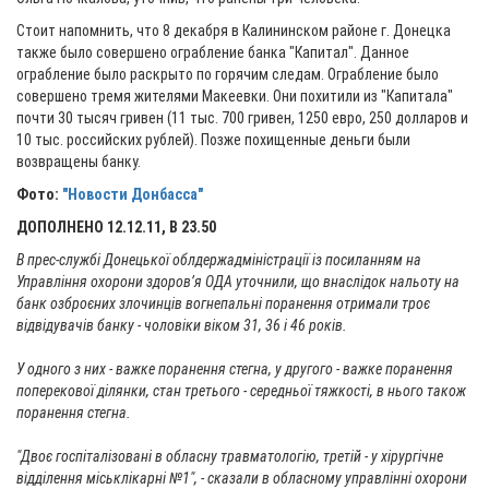
Стоит напомнить, что 8 декабря в Калининском районе г. Донецка
также было совершено ограбление банка "Капитал". Данное
ограбление было раскрыто по горячим следам. Ограбление было
совершено тремя жителями Макеевки. Они похитили из "Капитала"
почти 30 тысяч гривен (11 тыс. 700 гривен, 1250 евро, 250 долларов и
10 тыс. российских рублей). Позже похищенные деньги были
возвращены банку.
Фото:
"Новости Донбасса"
ДОПОЛНЕНО 12.12.11, В 23.50
В прес-службі Донецької облдержадміністрації із посиланням на
Управління охорони здоров’я ОДА уточнили, що внаслідок нальоту на
банк озброєних злочинців вогнепальні поранення отримали троє
відвідувачів банку - чоловіки віком 31, 36 і 46 років.
У одного з них - важке поранення стегна, у другого - важке поранення
поперекової ділянки, стан третього - середньої тяжкості, в нього також
поранення стегна.
"Двоє госпіталізовані в обласну травматологію, третій - у хірургічне
відділення міськлікарні №1", - сказали в обласному управлінні охорони