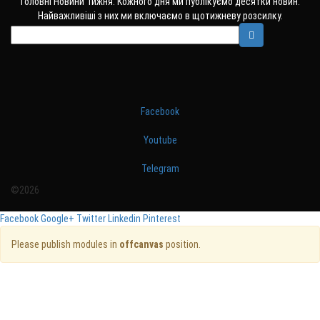
Головні Новини Тижня. Кожного дня ми публікуємо десятки новин.
Найважливіші з них ми включаємо в щотижневу розсилку.
Facebook
Youtube
Telegram
©2026
Facebook
Google+
Twitter
Linkedin
Pinterest
Please publish modules in
offcanvas
position.