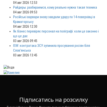
04 авг 2026 12:53
Райдеры: разбираемся, кому реально нужна такая техника
04 авг 2026 09:53
Російські варвари знову завдали удару по 14-поверхівці в
Краматорську
04 авг 2026 12:30
Як бізнес перевіряє персонал на поліграфі: коли це законно і
що це дає
03 авг 2026 09:45
ISW: контратака ЗСУ зупинила просування росіян біля
Слов'янська
03 авг 2026 13:45
Підписатись на розсилку