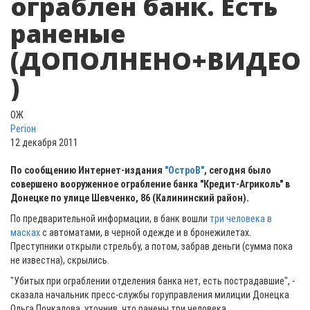
ограблен банк. Есть
раненые
(ДОПОЛНЕНО+ВИДЕО
)
ОЖ
Регіон
12 декабря 2011
По сообщению Интернет-издания
"ОстроВ"
, сегодня было
совершено вооруженное ограбление банка "Кредит-Агриколь" в
Донецке по улице Шевченко, 86 (Калининский район).
По предварительной информации, в банк вошли
три человека в
масках
с автоматами, в черной одежде и в бронежилетах.
Преступники открыли стрельбу, а потом, забрав деньги (сумма пока
не известна), скрылись.
"Убитых при ограблении отделения банка нет, есть пострадавшие", -
сказала начальник пресс-службы горуправления милиции Донецка
Ольга Почкалова, уточнив, что ранены три человека.