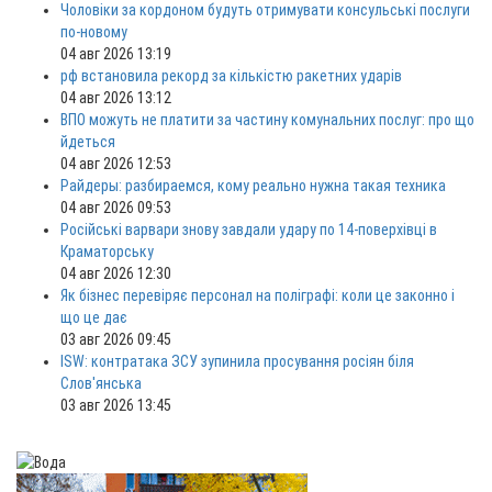
Чоловіки за кордоном будуть отримувати консульські послуги
по-новому
04 авг 2026 13:19
рф встановила рекорд за кількістю ракетних ударів
04 авг 2026 13:12
ВПО можуть не платити за частину комунальних послуг: про що
йдеться
04 авг 2026 12:53
Райдеры: разбираемся, кому реально нужна такая техника
04 авг 2026 09:53
Російські варвари знову завдали удару по 14-поверхівці в
Краматорську
04 авг 2026 12:30
Як бізнес перевіряє персонал на поліграфі: коли це законно і
що це дає
03 авг 2026 09:45
ISW: контратака ЗСУ зупинила просування росіян біля
Слов'янська
03 авг 2026 13:45