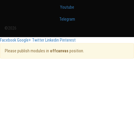
Youtube
Telegram
©2026
Facebook
Google+
Twitter
Linkedin
Pinterest
Please publish modules in
offcanvas
position.