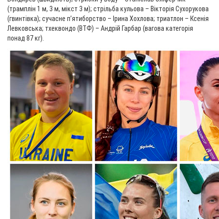
(трамплін 1 м, 3 м, мікст 3 м); стрільба кульова – Вікторія Сухорукова
(гвинтівка); сучасне п’ятиборство – Ірина Хохлова; триатлон – Ксенія
Левковська; тхеквондо (ВТФ) – Андрій Гарбар (вагова категорія
понад 87 кг).