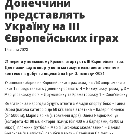
Донеччини
представлять
Україну на III
Європейських іграх
15 июня 2023
21 червня у польському Кракові стартують III Європейські ігри.
Для низки видів спорту вони матимуть важливе значення в
контексті здобуття ліцензій на Ігри Олімпіади-2024.
Українська збірна на Європейських іграх складає 263 спортсмени, з
яких 12 представлять Донецьку область: 4 – Бахмутську громаду, 3 –
Маріупольську, по 2 – Дружківську та Краматорську, 1 – Слов’янську.
Змагатись за нарогоди будуть атлети з 9 видів спорту: бокс – Ганна
Охрей (вагова категорія до 60 кг); легка атлетика – Валерія Зіненко
(біг 5000 м), Марія Ларіна (штовхання ядра), Олена Радюк-Кючук
(естафета 4х100 м), Вікторія Ткачук (біг 400 м з бар’єрами, 4х400 м
мікст); пляжний футбол – Марія Тихонова; скелелазіння – Даниїл
Болдирев (швидкість); стрибки у воду – Станіслав Оліферчик