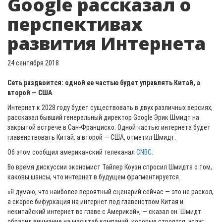
Google рассказал о
перспективах
развития Интернета
24 сентября 2018
Сеть раздвоится: одной ее частью будет управлять Китай, а
второй — США
.
Интернет к 2028 году будет существовать в двух различных версиях,
рассказал бывший генеральный директор Google Эрик Шмидт на
закрытой встрече в Сан-Франциско. Одной частью интернета будет
главенствовать Китай, а второй — США, отметил Шмидт.
Об этом сообщил американский телеканал
CNBC
.
Во время дискуссии экономист Тайлер Коуэн спросил Шмидта о том,
каковы шансы, что интернет в будущем фрагментируется.
«Я думаю, что наиболее вероятный сценарий сейчас — это не раскол,
а скорее бифуркация на интернет под главенством Китая и
некитайский интернет во главе с Америкой», — сказал он. Шмидт
обратил внимание на масштаб компаний, которые строятся, услуг,