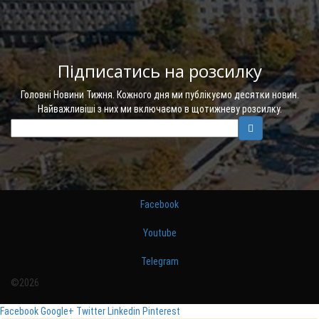
Підписатись на розсилку
Головні Новини Тижня. Кожного дня ми публікуємо десятки новин.
Найважливіші з них ми включаємо в щотижневу розсилку.
Facebook
Youtube
Telegram
©2026
Facebook
Google+
Twitter
Linkedin
Pinterest