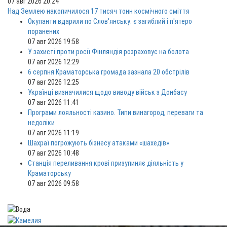
07 авг 2026 20:24
Над Землею накопичилося 17 тисяч тонн космічного сміття
Окупанти вдарили по Слов'янську: є загиблий і п'ятеро
поранених
07 авг 2026 19:58
У захисті проти росії Фінляндія розраховує на болота
07 авг 2026 12:29
6 серпня Краматорська громада зазнала 20 обстрілів
07 авг 2026 12:25
Українці визначилися щодо виводу військ з Донбасу
07 авг 2026 11:41
Програми лояльності казино. Типи винагород, переваги та
недоліки
07 авг 2026 11:19
Шахраї погрожують бізнесу атаками «шахедів»
07 авг 2026 10:48
Станція переливання крові призупиняє діяльність у
Краматорську
07 авг 2026 09:58