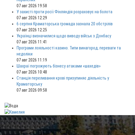
07 авг 2026 19:58
У захисті проти росії Фінляндія розраховує на болота
07 авг 2026 12:29
6 серпня Краматорська громада зазнала 20 обстрілів
07 авг 2026 12:25
Українці визначилися щодо виводу військ з Донбасу
07 авг 2026 11:41
Програми лояльності казино. Типи винагород, переваги та
недоліки
07 авг 2026 11:19
Шахраї погрожують бізнесу атаками «шахедів»
07 авг 2026 10:48
Станція переливання крові призупиняє діяльність у
Краматорську
07 авг 2026 09:58