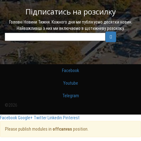
Підписатись на розсилку
Головні Новини Тижня. Кожного дня ми публікуємо десятки новин.
Найважливіші з них ми включаємо в щотижневу розсилку.
Facebook
Youtube
Telegram
©2026
Facebook
Google+
Twitter
Linkedin
Pinterest
Please publish modules in
offcanvas
position.