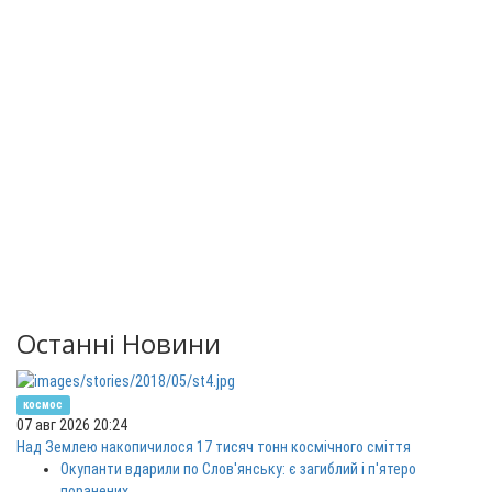
Останні Новини
космос
07 авг 2026 20:24
Над Землею накопичилося 17 тисяч тонн космічного сміття
Окупанти вдарили по Слов'янську: є загиблий і п'ятеро
поранених