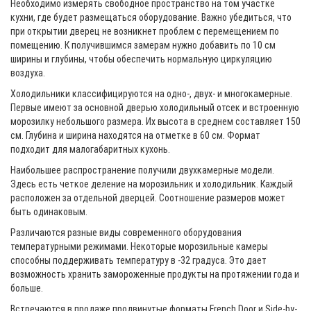
Необходимо измерять свободное пространство на том участке
кухни, где будет размещаться оборудование. Важно убедиться, что
при открытии дверец не возникнет проблем с перемещением по
помещению. К получившимся замерам нужно добавить по 10 см
ширины и глубины, чтобы обеспечить нормальную циркуляцию
воздуха.
Холодильники классифицируются на одно-, двух- и многокамерные.
Первые имеют за основной дверью холодильный отсек и встроенную
морозилку небольшого размера. Их высота в среднем составляет 150
см. Глубина и ширина находятся на отметке в 60 см. Формат
подходит для малогабаритных кухонь.
Наибольшее распространение получили двухкамерные модели.
Здесь есть четкое деление на морозильник и холодильник. Каждый
расположен за отдельной дверцей. Соотношение размеров может
быть одинаковым.
Различаются разные виды современного оборудования
температурными режимами. Некоторые морозильные камеры
способны поддерживать температуру в -32 градуса. Это дает
возможность хранить замороженные продукты на протяжении года и
больше.
Встречаются в продаже продвинутые форматы French Door и Side-by-