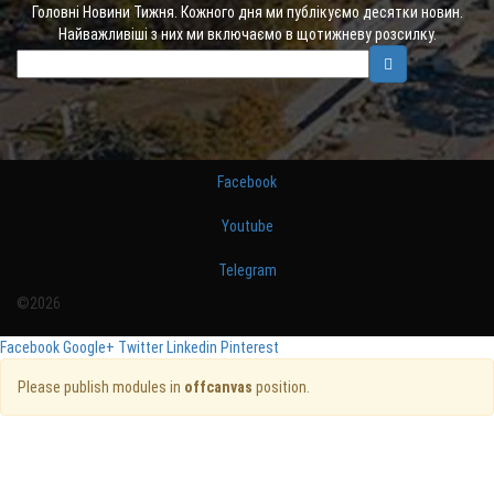
Головні Новини Тижня. Кожного дня ми публікуємо десятки новин.
Найважливіші з них ми включаємо в щотижневу розсилку.
Facebook
Youtube
Telegram
©2026
Facebook
Google+
Twitter
Linkedin
Pinterest
Please publish modules in
offcanvas
position.