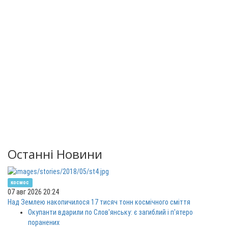
Останні Новини
космос
07 авг 2026 20:24
Над Землею накопичилося 17 тисяч тонн космічного сміття
Окупанти вдарили по Слов'янську: є загиблий і п'ятеро
поранених