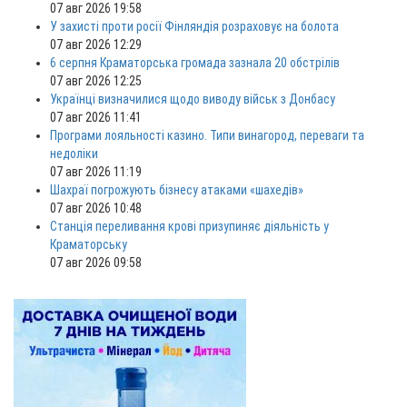
07 авг 2026 19:58
У захисті проти росії Фінляндія розраховує на болота
07 авг 2026 12:29
6 серпня Краматорська громада зазнала 20 обстрілів
07 авг 2026 12:25
Українці визначилися щодо виводу військ з Донбасу
07 авг 2026 11:41
Програми лояльності казино. Типи винагород, переваги та
недоліки
07 авг 2026 11:19
Шахраї погрожують бізнесу атаками «шахедів»
07 авг 2026 10:48
Станція переливання крові призупиняє діяльність у
Краматорську
07 авг 2026 09:58