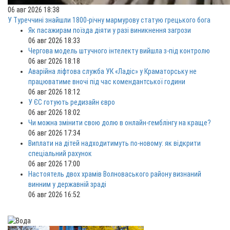
06 авг 2026 18:38
У Туреччині знайшли 1800-річну мармурову статую грецького бога
Як пасажирам поїзда діяти у разі виникнення загрози
06 авг 2026 18:33
Чергова модель штучного інтелекту вийшла з-під контролю
06 авг 2026 18:18
Аварійна ліфтова служба УК «Ладіс» у Краматорську не
працюватиме вночі під час комендантської години
06 авг 2026 18:12
У ЄС готують редизайн євро
06 авг 2026 18:02
Чи можна змінити свою долю в онлайн-гемблінгу на краще?
06 авг 2026 17:34
Виплати на дітей надходитимуть по-новому: як відкрити
спеціальний рахунок
06 авг 2026 17:00
Настоятель двох храмів Волноваського району визнаний
винним у державній зраді
06 авг 2026 16:52