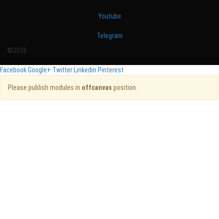
Youtube
Telegram
©2026
Facebook
Google+
Twitter
Linkedin
Pinterest
Please publish modules in
offcanvas
position.