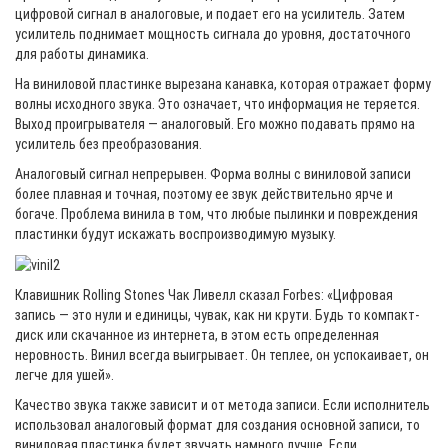
цифровой сигнал в аналоговые, и подает его на усилитель. Затем
усилитель поднимает мощность сигнала до уровня, достаточного
для работы динамика.
На виниловой пластинке вырезана канавка, которая отражает форму
волны исходного звука. Это означает, что информация не теряется.
Выход проигрывателя — аналоговый. Его можно подавать прямо на
усилитель без преобразования.
Аналоговый сигнал непрерывен. Форма волны с виниловой записи
более плавная и точная, поэтому ее звук действительно ярче и
богаче. Проблема винила в том, что любые пылинки и повреждения
пластинки будут искажать воспроизводимую музыку.
Клавишник Rolling Stones Чак Ливелл сказал Forbes: «Цифровая
запись — это нули и единицы, чувак, как ни крути. Будь то компакт-
диск или скачанное из интернета, в этом есть определенная
неровность. Винил всегда выигрывает. Он теплее, он успокаивает, он
легче для ушей».
Качество звука также зависит и от метода записи. Если исполнитель
использовал аналоговый формат для создания основной записи, то
виниловая пластинка будет звучать намного лучше. Если