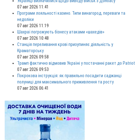
Українці визначилися щодо виводу військ з Донбасу
07 авг 2026 11:41
Програми лояльності казино. Типи винагород, переваги та
недоліки
07 авг 2026 11:19
Шахраї погрожують бізнесу атаками «шахедів»
07 авг 2026 10:48
Станція переливання крові призупиняє діяльність у
Краматорську
07 авг 2026 09:58
Трамп фактично відмовив Україні у постачанні ракет до Patriot
07 авг 2026 09:53
Покрокова інструкція: як правильно посадити саджанці
полуниці для максимального приживлення та росту
07 авг 2026 06:41