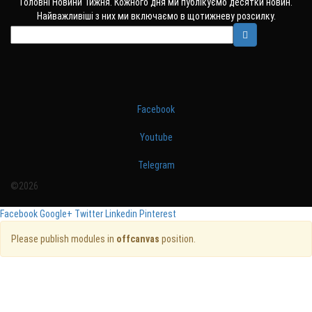
Головні Новини Тижня. Кожного дня ми публікуємо десятки новин.
Найважливіші з них ми включаємо в щотижневу розсилку.
Facebook
Youtube
Telegram
©2026
Facebook
Google+
Twitter
Linkedin
Pinterest
Please publish modules in
offcanvas
position.