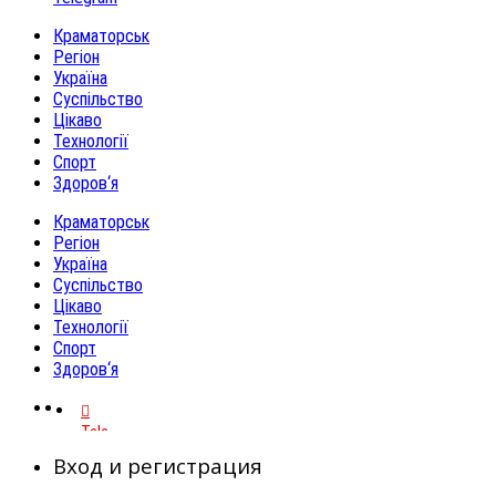
Краматорськ
Регіон
Україна
Суспільство
Цікаво
Технології
Спорт
Здоров‘я
Краматорськ
Регіон
Україна
Суспільство
Цікаво
Технології
Спорт
Здоров‘я
Telegram
Вход и регистрация