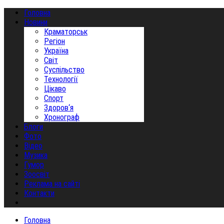
Головна
Новини
Краматорськ
Регіон
Україна
Світ
Суспільство
Технології
Цікаво
Спорт
Здоров‘я
Хронограф
Блоги
Фото
Відео
Музика
Гумор
Зоосвіт
Реклама на сайті
Контакти
Головна