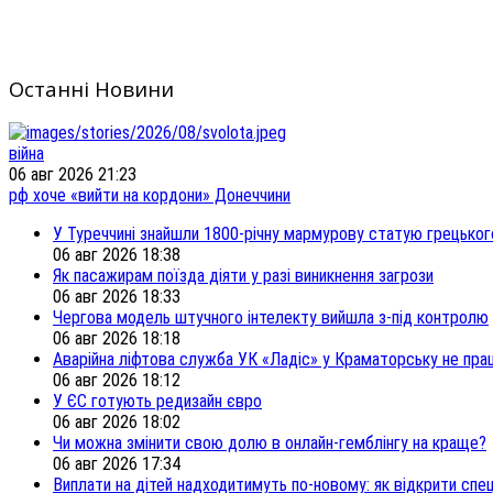
Останні Новини
війна
06 авг 2026 21:23
рф хоче «вийти на кордони» Донеччини
У Туреччині знайшли 1800-річну мармурову статую грецьког
06 авг 2026 18:38
Як пасажирам поїзда діяти у разі виникнення загрози
06 авг 2026 18:33
Чергова модель штучного інтелекту вийшла з-під контролю
06 авг 2026 18:18
Аварійна ліфтова служба УК «Ладіс» у Краматорську не пра
06 авг 2026 18:12
У ЄС готують редизайн євро
06 авг 2026 18:02
Чи можна змінити свою долю в онлайн-гемблінгу на краще?
06 авг 2026 17:34
Виплати на дітей надходитимуть по-новому: як відкрити спец