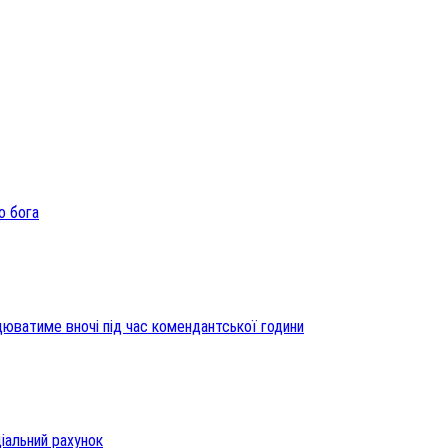
о бога
цюватиме вночі під час комендантської години
іальний рахунок