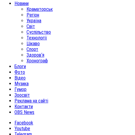
Новини
Краматорськ
Регіон
Україна
Світ
Суспільство
Технології
Цікаво
Спорт
Здоров‘я
Хронограф
Блоги
Фото
Відео
Музика
Гумор
Зоосвіт
Реклама на сайті
Контакти
OBS News
Facebook
Youtube
Telegram