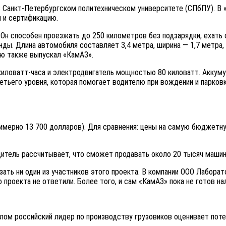
в Санкт-Петербургском политехническом университете (СПбПУ). В 
 и сертификацию.
 Он способен проезжать до 250 километров без подзарядки, ехать
унды. Длина автомобиля составляет 3,4 метра, ширина — 1,7 метра
ую также выпускал «КамАЗ».
иловатт-часа и электродвигатель мощностью 80 киловатт. Аккумул
етьего уровня, которая помогает водителю при вождении и парков
имерно 13 700 долларов). Для сравнения: цены на самую бюджетн
дитель рассчитывает, что сможет продавать около 20 тысяч машин 
зать ни один из участников этого проекта. В компании ООО Лабора
о проекта не ответили. Более того, и сам «КамАЗ» пока не готов н
лом российский лидер по производству грузовиков оценивает поте