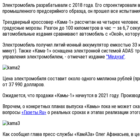
Электромобиль разрабатывали с 2018 года. Его спроектировали 
промышленного предсерийного образца, он прошел все испытания
Трехдверный кроссовер «Кама-1» рассчитан на четырех человек.
градусные морозы. Разгон до 100 километров в час — за 6,7 сек
автомобильные издания сравнивают автомобиль с «Окой», котор
Электромобиль получил литий-ионный аккумулятор емкостью 33 к
минут). Также «Кама-1» оснащена электронной системой ADAS тр
управления электромобилем, - отмечает издание
"Медуза"
.
Цена электромобиля составит около одного миллиона рублей (пр
от 37 990 долларов.
Ожидается, что продажи «Камы-1» начнутся в 2021 году. Произво
Впрочем, о конкретных планах выпуска «Камы» пока не может ска
вопросы
«Газеты.Ru»
о реальных сроках и этапах реализации этог
Как сообщил глава пресс-службы «КамАЗа» Олег Афанасьев, в це