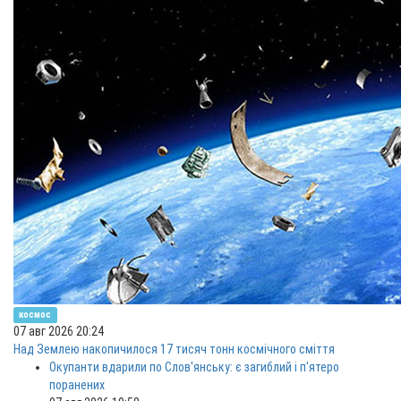
космос
07 авг 2026 20:24
Над Землею накопичилося 17 тисяч тонн космічного сміття
Окупанти вдарили по Слов'янську: є загиблий і п'ятеро
поранених