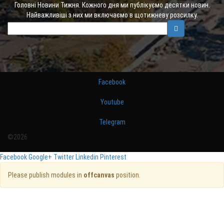
Головні Новини Тижня. Кожного дня ми публікуємо десятки новин.
Найважливіші з них ми включаємо в щотижневу розсилку.
Facebook
Youtube
Telegram
©2026
Facebook
Google+
Twitter
Linkedin
Pinterest
Please publish modules in
offcanvas
position.