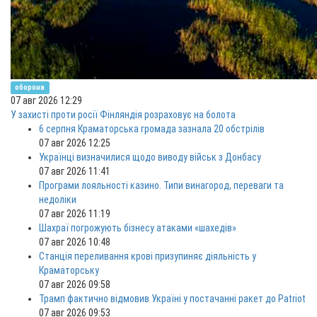
оборона
07 авг 2026 12:29
У захисті проти росії Фінляндія розраховує на болота
6 серпня Краматорська громада зазнала 20 обстрілів
07 авг 2026 12:25
Українці визначилися щодо виводу військ з Донбасу
07 авг 2026 11:41
Програми лояльності казино. Типи винагород, переваги та
недоліки
07 авг 2026 11:19
Шахраї погрожують бізнесу атаками «шахедів»
07 авг 2026 10:48
Станція переливання крові призупиняє діяльність у
Краматорську
07 авг 2026 09:58
Трамп фактично відмовив Україні у постачанні ракет до Patriot
07 авг 2026 09:53