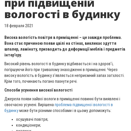
при підвищеній
вологості в будинку
18 февраля 2021
Висока вологість повітря в приміщенні – це завжди проблема.
Вона стає причиною появи цвілі на стінах, викликає здуття
шпалер, ламінату, призводить до деформації меблів і предметів
інтер'єру.
Високий рівень вологості в будинку відбивається і на здоров'ї,
погіршуючи його при тривалому знаходженні в приміщенні. Через
високу вологість в будинку з'являється неприємний запах затхлості.
Крім того, починають погано пахнути речі.
Способи усунення високої вологості
Джерела появи зайвої вологи в приміщенні повинні бути виявлені і
своєчасно усунені. Вирішена
проблема підвищеної вологості в
будинку
може бути різними способами і в цьому допоможуть:
осушувачі повітря;
кондиціонери;