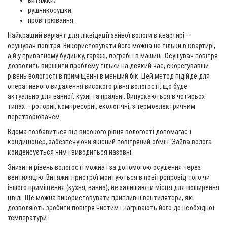
витяжки;
рушникосушки;
провітрювання.
Найкращий варіант для ліквідації зайвої вологи в квартирі –
осушувач повітря. Використовувати його можна не тільки в квартирі,
а й у приватному будинку, гаражі, погребі і в машині. Осушувач повітря
дозволить вирішити проблему тільки на деякий час, скорегувавши
рівень вологості в приміщенні в менший бік. Цей метод підійде для
оперативного видалення високого рівня вологості, що буде
актуально для ванної, кухні та пральні. Випускаються в чотирьох
типах – роторні, компресорні, екологічні, з термоелектричним
перетворювачем.
Вдома позбавиться від високого рівня вологості допомагає і
кондиціонер, забезпечуючи якісний повітряний обмін. Зайва волога
конденсується ним і виводиться назовні.
Знизити рівень вологості можна і за допомогою осушення через
вентиляцію. Витяжні пристрої монтуються в повітропровід того чи
іншого приміщення (кухня, ванна), не залишаючи місця для поширення
цвілі. Ще можна використовувати припливні вентилятори, які
дозволяють зробити повітря чистим і нагрівають його до необхідної
температури.