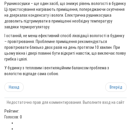
Рушникосушки – ще один засіб, що знижує рівень вологості в будинку.
Ці пристосування нагрівають приміщення, попереджаючи скупчення
на дзеркалах конденсату і вологи. Електрична рушникосушка
дозволить підтримувати в приміщенні необхідну температуру
завдяки терморегулятору.
І останній, не менш ефективний спосіб ліквідації вологості в будинку
– провітрювання. Проблемне приміщення рекомендується
провітрювати близько двох разів на день протягом 10 хвилин. При
цьому вікна і двері повинні бути відкриті навстіж, що виключає появу
грибка і цвілі.
У будинку з тепловим і вентиляційним балансом проблема з
вологістю відпаде сама собою.
Назад
Вперёд
Недостаточно прав для комментирования. Выполните вход на сайт
Рейтинг:
Голосов: 0