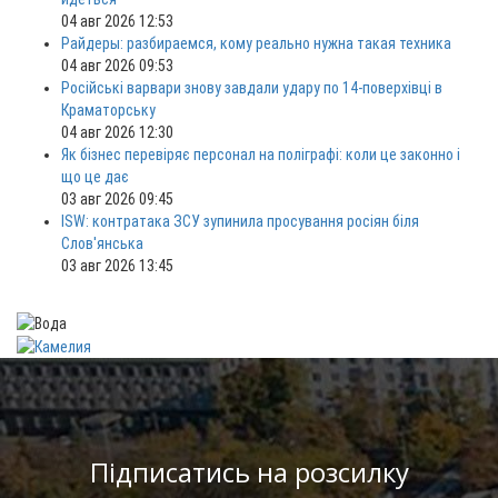
04 авг 2026 12:53
Райдеры: разбираемся, кому реально нужна такая техника
04 авг 2026 09:53
Російські варвари знову завдали удару по 14-поверхівці в
Краматорську
04 авг 2026 12:30
Як бізнес перевіряє персонал на поліграфі: коли це законно і
що це дає
03 авг 2026 09:45
ISW: контратака ЗСУ зупинила просування росіян біля
Слов'янська
03 авг 2026 13:45
Підписатись на розсилку