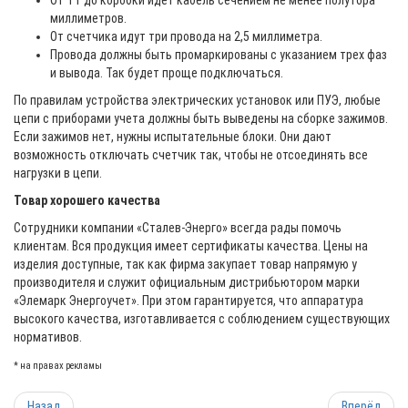
От ТТ до коробки идет кабель сечением не менее полутора
миллиметров.
От счетчика идут три провода на 2,5 миллиметра.
Провода должны быть промаркированы с указанием трех фаз
и вывода. Так будет проще подключаться.
По правилам устройства электрических установок или ПУЭ, любые
цепи с приборами учета должны быть выведены на сборке зажимов.
Если зажимов нет, нужны испытательные блоки. Они дают
возможность отключать счетчик так, чтобы не отсоединять все
нагрузки в цепи.
Товар хорошего качества
Сотрудники компании «Сталев-Энерго» всегда рады помочь
клиентам. Вся продукция имеет сертификаты качества. Цены на
изделия доступные, так как фирма закупает товар напрямую у
производителя и служит официальным дистрибьютором марки
«Элемарк Энергоучет». При этом гарантируется, что аппаратура
высокого качества, изготавливается с соблюдением существующих
нормативов.
* на правах рекламы
Назад
Вперёд