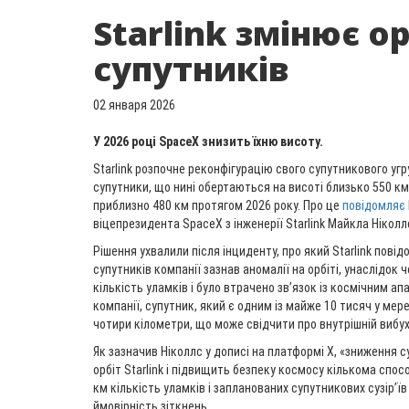
Starlink змінює о
супутників
02 января 2026
У 2026 році SpaceX знизить їхню висоту.
Starlink розпочне реконфігурацію свого супутникового угр
супутники, що нині обертаються на висоті близько 550 км
приблизно 480 км протягом 2026 року. Про це
повідомляє
віцепрезидента SpaceX з інженерії Starlink Майкла Ніколл
Рішення ухвалили після інциденту, про який Starlink повідо
супутників компанії зазнав аномалії на орбіті, унаслідок
кількість уламків і було втрачено зв’язок із космічним а
компанії, супутник, який є одним із майже 10 тисяч у мере
чотири кілометри, що може свідчити про внутрішній вибух
Як зазначив Ніколлс у дописі на платформі X, «зниження 
орбіт Starlink і підвищить безпеку космосу кількома спос
км кількість уламків і запланованих супутникових сузір’ї
ймовірність зіткнень.