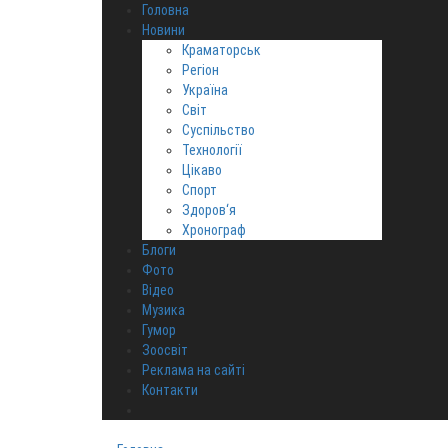
Головна
Новини
Краматорськ
Регіон
Україна
Світ
Суспільство
Технології
Цікаво
Спорт
Здоров‘я
Хронограф
Блоги
Фото
Відео
Музика
Гумор
Зоосвіт
Реклама на сайті
Контакти