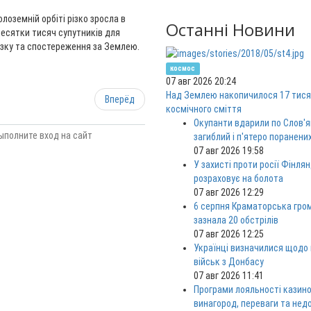
лоземній орбіті різко зросла в
Останні Новини
десятки тисяч супутників для
в’язку та спостереження за Землею.
космос
07 авг 2026 20:24
Над Землею накопичилося 17 тися
Вперёд
космічного сміття
Окупанти вдарили по Слов'я
ыполните вход на сайт
загиблий і п'ятеро поранени
07 авг 2026 19:58
У захисті проти росії Фінлян
розраховує на болота
07 авг 2026 12:29
6 серпня Краматорська гро
зазнала 20 обстрілів
07 авг 2026 12:25
Українці визначилися щодо
військ з Донбасу
07 авг 2026 11:41
Програми лояльності казино
винагород, переваги та нед