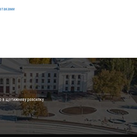
 атаками
о в щотижневу розсилку.