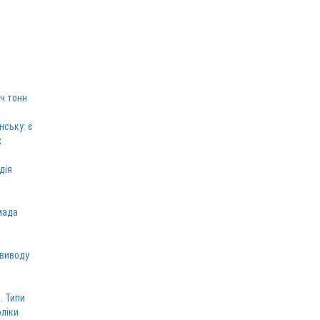
ч тонн
нську: є
х
дія
мада
 виводу
. Типи
оліки