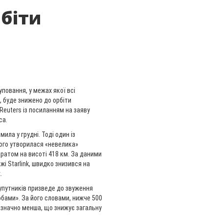
рбіти
уповання, у межах якої всі
, буде знижено до орбіти
Reuters із посиланням на заяву
са.
мила у грудні. Тоді один із
 чого утворилася «невелика»
паратом на висоті 418 км. За даними
жі Starlink, швидко знизився на
.
супутників призведе до звуження
обами». За його словами, нижче 500
в значно менша, що знижує загальну