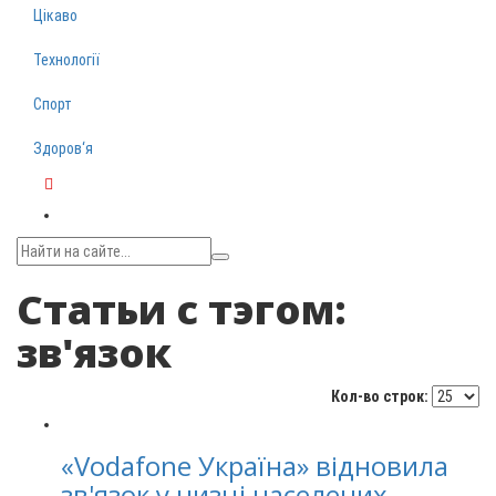
Цікаво
Технології
Спорт
Здоров‘я
Telegram
Статьи с тэгом:
зв'язок
Кол-во строк:
«Vodafone Україна» відновила
зв'язок у низці населених