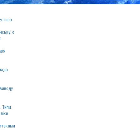
ч тонн
нську: є
х
дія
мада
 виводу
. Типи
оліки
 атаками