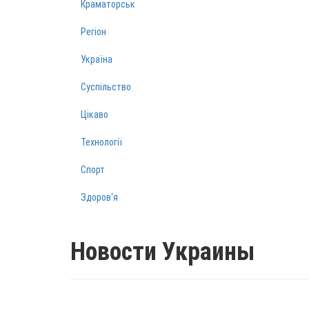
Краматорськ
Регіон
Україна
Суспільство
Цікаво
Технології
Спорт
Здоров‘я
Новости Украины