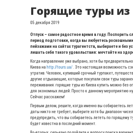
Горящие туры из
05 декабря 2019
Отпуск – самое радостное время в году. Поспорить с
период подготовки, когда вы любуетесь роскошным
пейзажами на сайтах турагентств, выбираете и без у
лишать себя такого удовольствия: мечтайте на здор
Когда направление уже выбрано, хотя бы предварительно
Киева на
http://tours.ua/
. Это настоящая возможность сэк
утратив. Человек, купивший срочный турпакет, путешеств
другие отдыхающие, которые покупали свои туры заране
переживания: горящие туры из Киева купить можно без о
для экономных людей. Просто к данному мероприятию ну
Сейчас расскажем!
Первым делом, решите, когда именно вы собираетесь лете
даты никто не требует, выберите хотя бы диапазон чисел
предупредить, что вы собираетесь лететь по горящему т
будет известна в последний момент.
Во-вторых, серьезно подойдите к вопросу поиска вариант