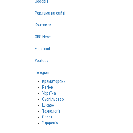
Зоосвіт
Реклама на сайті
Контакти
OBS News
Facebook
Youtube
Telegram
Краматорськ
Регіон
Україна
Суспільство
Цікаво
Технології
Спорт
Здоров‘я