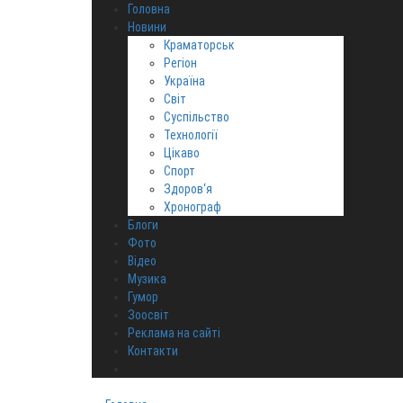
Головна
Новини
Краматорськ
Регіон
Україна
Світ
Суспільство
Технології
Цікаво
Спорт
Здоров‘я
Хронограф
Блоги
Фото
Відео
Музика
Гумор
Зоосвіт
Реклама на сайті
Контакти