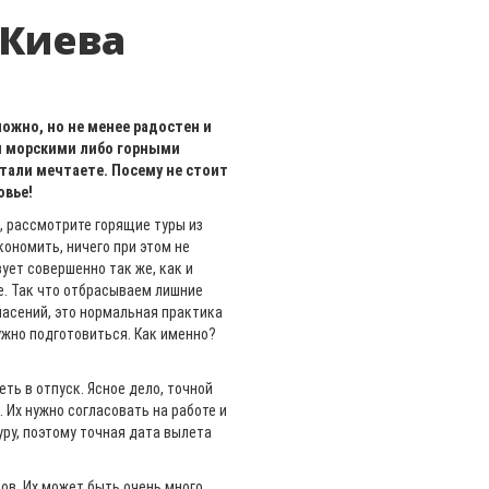
 Киева
ложно, но не менее радостен и
и морскими либо горными
стали мечтаете. Посему не стоит
овье!
, рассмотрите горящие туры из
ономить, ничего при этом не
ует совершенно так же, как и
е. Так что отбрасываем лишние
пасений, это нормальная практика
жно подготовиться. Как именно?
ть в отпуск. Ясное дело, точной
. Их нужно согласовать на работе и
уру, поэтому точная дата вылета
ов. Их может быть очень много,