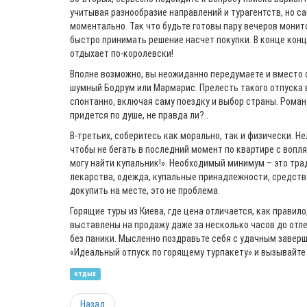
учитывая разнообразие направлений и турагентств, но 
моментально. Так что будьте готовы пару вечеров монит
быстро принимать решение насчет покупки. В конце концо
отдыхает по-королевски!
Вполне возможно, вы неожиданно передумаете и вместо
шумный Бодрум или Мармарис. Прелесть такого отпуска в
спонтанно, включая саму поездку и выбор страны. Рома
придется по душе, не правда ли?..
В-третьих, соберитесь как морально, так и физически. 
чтобы не бегать в последний момент по квартире с вопля
могу найти купальник!». Необходимый минимум – это тра
лекарства, одежда, купальные принадлежности, средств
докупить на месте, это не проблема.
Горящие туры из Киева, где цена отличается, как правило
выставлены на продажу даже за несколько часов до отле
без паники. Мысленно поздравьте себя с удачным завер
«Идеальный отпуск по горящему турпакету» и вызывайте 
отдых
Назад