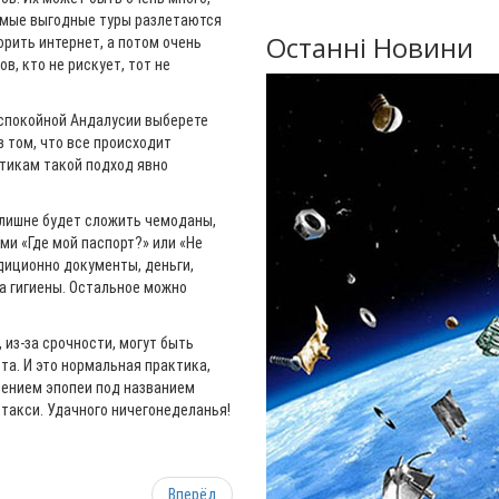
самые выгодные туры разлетаются
Останні Новини
орить интернет, а потом очень
в, кто не рискует, тот не
 спокойной Андалусии выберете
 том, что все происходит
нтикам такой подход явно
Нелишне будет сложить чемоданы,
ми «Где мой паспорт?» или «Не
диционно документы, деньги,
а гигиены. Остальное можно
, из-за срочности, могут быть
та. И это нормальная практика,
шением эпопеи под названием
такси. Удачного ничегонеделанья!
Вперёд