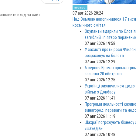
космос
07 авг 2026 20:24
ыполните вход на сайт
Над Землею накопичилося 17 тися
космічного сміття
Окупанти вдарили по Слов'я
загиблий і п'ятеро поранени
07 авг 2026 19:58
У захисті проти росії Фінлян
розраховує на болота
07 авг 2026 12:29
6 серпня Краматорська гро
зазнала 20 обстрілів
07 авг 2026 12:25
Українці визначилися щодо
військ з Донбасу
07 авг 2026 11:41
Програми лояльності казино
винагород, переваги та нед
07 авг 2026 11:19
Шахраї погрожують бізнесу
«шахедів»
07 авг 2026 10:48