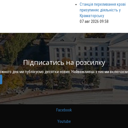
Станція переливання крові
призупиняє діяльність у
Краматорську
07 авг 2026 09:58
Підписатись на розсилку
Кожного дня ми публікуємо десятки новин. Найважливіші з них ми включаєм
Facebook
Youtube