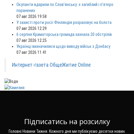
Окупанти вдарили по Слов'янську: є загиблий і п'ятеро
поранених
07 авг 2026 19:58
У захисті проти росії Фінляндія розраховує на болота
07 авг 2026 12:29
6 серпня Краматорська громада зазнала 20 обстрілів
07 авг 2026 12:25
Українці визначилися щодо виводу військ з Донбасу
07 авг 2026 11:41
Интернет-газета ОбщеЖитие Online
Підписатись на розсилку
Головні Новини Тижня. Кожного дня ми публікуємо десятки новин.