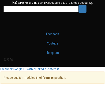
Найважливіші з них ми включаємо в щотижневу розсилку.
Facebook
Youtube
Telegram
©2026
Facebook
Google+
Twitter
Linkedin
Pinterest
Please publish modules in
offcanvas
position.