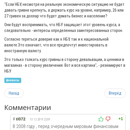
"Если НБУ, несмотря на реальную экономическую ситуацию не будет
давать гривне крепнуть, а держать курс на уровне, например, 26 или
27 гривен за доллар что будет думать бизнес и население?
Они будут воспринимать, что НБУ защищает этот уровень курса, а
следовательно - интересы определенных заинтересованных сторон.
Согласно теряться доверие как к НБУ, так и к национальной
валюте.Это означает, что все предпочтут инвестировать в
иностранную валюту.
Это только толкать курс гривны в сторону девальвации, а ценники в
магазинах - в сторону увеличения. Вот и вся картина", - резюмируют в
НБУ.
финансы
Назад
Вперёд
Комментарии
+1
#
tl072
13.12.2019 22:09
В 2008 году , перед очередным мировым финансовым