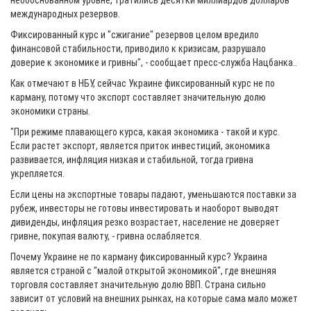
необоснованном уровне, тратились десятки миллиардов долларов
международных резервов.
Фиксированный курс и "сжигание" резервов целом вредило
финансовой стабильности, приводило к кризисам, разрушало
доверие к экономике и гривны", - сообщает пресс-служба Нацбанка..
Как отмечают в НБУ, сейчас Украине фиксированный курс не по
карману, потому что экспорт составляет значительную долю
экономики страны.
"При режиме плавающего курса, какая экономика - такой и курс.
Если растет экспорт, является приток инвестиций, экономика
развивается, инфляция низкая и стабильной, тогда гривна
укрепляется.
Если цены на экспортные товары падают, уменьшаются поставки за
рубеж, инвесторы не готовы инвестировать и наоборот выводят
дивиденды, инфляция резко возрастает, население не доверяет
гривне, покупая валюту, - гривна ослабляется.
Почему Украине не по карману фиксированный курс? Украина
является страной с "малой открытой экономикой", где внешняя
торговля составляет значительную долю ВВП. Страна сильно
зависит от условий на внешних рынках, на которые сама мало может