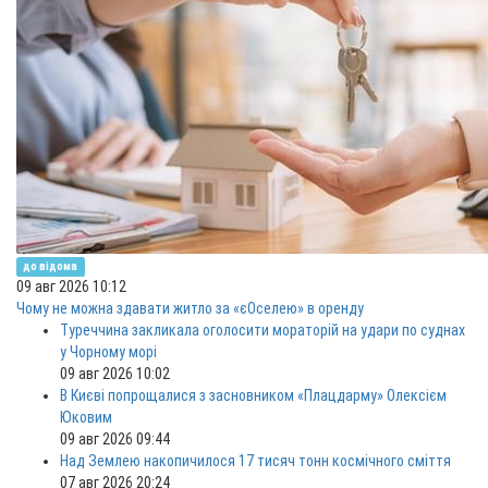
до відома
09 авг 2026 10:12
Чому не можна здавати житло за «єОселею» в оренду
Туреччина закликала оголосити мораторій на удари по суднах
у Чорному морі
09 авг 2026 10:02
В Києві попрощалися з засновником «Плацдарму» Олексієм
Юковим
09 авг 2026 09:44
Над Землею накопичилося 17 тисяч тонн космічного сміття
07 авг 2026 20:24