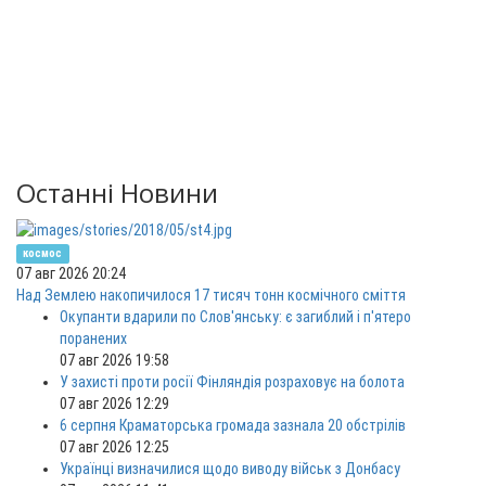
Останні Новини
космос
07 авг 2026 20:24
Над Землею накопичилося 17 тисяч тонн космічного сміття
Окупанти вдарили по Слов'янську: є загиблий і п'ятеро
поранених
07 авг 2026 19:58
У захисті проти росії Фінляндія розраховує на болота
07 авг 2026 12:29
6 серпня Краматорська громада зазнала 20 обстрілів
07 авг 2026 12:25
Українці визначилися щодо виводу військ з Донбасу