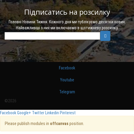
Підписатись на розсилку
Головні Новини Тижня. Кожного дня ми публікуємо десятки новин.
Найважливіші з них ми включаємо в щотижневу розсилку.
Facebook
Youtube
Telegram
©2026
Facebook
Google+
Twitter
Linkedin
Pinterest
Please publish modules in
offcanvas
position.