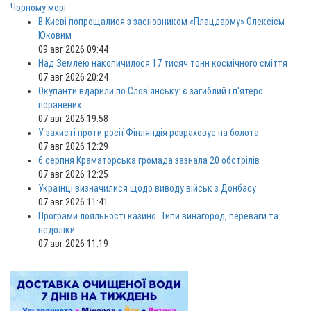
Чорному морі
В Києві попрощалися з засновником «Плацдарму» Олексієм
Юковим
09 авг 2026 09:44
Над Землею накопичилося 17 тисяч тонн космічного сміття
07 авг 2026 20:24
Окупанти вдарили по Слов'янську: є загиблий і п'ятеро
поранених
07 авг 2026 19:58
У захисті проти росії Фінляндія розраховує на болота
07 авг 2026 12:29
6 серпня Краматорська громада зазнала 20 обстрілів
07 авг 2026 12:25
Українці визначилися щодо виводу військ з Донбасу
07 авг 2026 11:41
Програми лояльності казино. Типи винагород, переваги та
недоліки
07 авг 2026 11:19