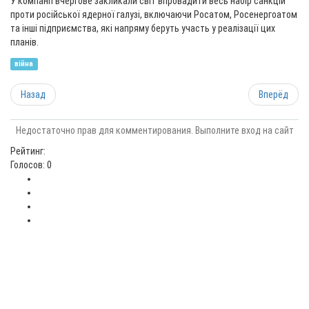
У компанії вчергове закликали світ впровадити весь набір санкцій
проти російської ядерної галузі, включаючи Росатом, Росенергоатом
та інші підприємства, які напряму беруть участь у реалізації цих
планів.
війна
Назад
Вперёд
Недостаточно прав для комментирования. Выполните вход на сайт
Рейтинг:
Голосов: 0