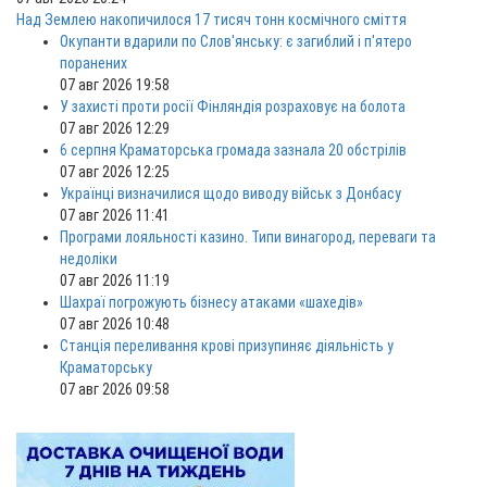
Над Землею накопичилося 17 тисяч тонн космічного сміття
Окупанти вдарили по Слов'янську: є загиблий і п'ятеро
поранених
07 авг 2026 19:58
У захисті проти росії Фінляндія розраховує на болота
07 авг 2026 12:29
6 серпня Краматорська громада зазнала 20 обстрілів
07 авг 2026 12:25
Українці визначилися щодо виводу військ з Донбасу
07 авг 2026 11:41
Програми лояльності казино. Типи винагород, переваги та
недоліки
07 авг 2026 11:19
Шахраї погрожують бізнесу атаками «шахедів»
07 авг 2026 10:48
Станція переливання крові призупиняє діяльність у
Краматорську
07 авг 2026 09:58