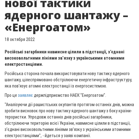
нової тактики
ядерного шантажу –
«Енергоатом»
18 октября 2022
Російські загарбники навмисне цілили в підстанції, з’єднані
високовольтними лініями зв’язку з українськими атомними
електростанціями.
Російська сторона почала використовувати нову тактику ядерного
шантажу, цілеспрямовано обстрілюючи енергетичну інфраструктуру,
яка пов'язує атомні електростанції із енергосистемою.
Про це
заявляє
держпідприємство НАЕК "Енергоатом".
"Аналізуючи дії рашистських окупантів протягом останніх днів, можна
зробити висновок про нову тактику ядерного шантажу з боку країни-
терористки. Упродовж останніх днів російські загарбники,
обстрілюючи територію всієї України, навмисне цілили в підстанції,
з’єднані високовольтними лініями зв’язку з українськими атомними
електростанціями", - йдеться у заяві компанії.