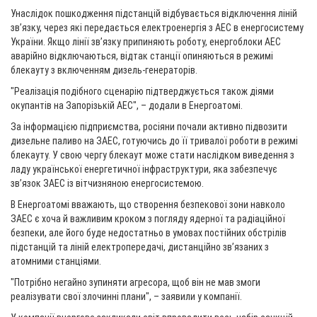
Унаслідок пошкодження підстанцій відбувається відключення ліній
зв’язку, через які передається електроенергія з АЕС в енергосистему
України. Якщо лінії зв’язку припиняють роботу, енергоблоки АЕС
аварійно відключаються, відтак станції опиняються в режимі
блекауту з включенням дизель-генераторів.
"Реалізація подібного сценарію підтверджується також діями
окупантів на Запорізькій АЕС", – додали в Енергоатомі.
За інформацією підприємства, росіяни почали активно підвозити
дизельне паливо на ЗАЕС, готуючись до її тривалої роботи в режимі
блекауту. У свою чергу блекаут може стати наслідком виведення з
ладу української енергетичної інфраструктури, яка забезпечує
зв’язок ЗАЕС із вітчизняною енергосистемою.
В Енергоатомі вважають, що створення безпекової зони навколо
ЗАЕС є хоча й важливим кроком з погляду ядерної та радіаційної
безпеки, але його буде недостатньо в умовах постійних обстрілів
підстанцій та ліній електропередачі, дистанційно зв’язаних з
атомними станціями.
"Потрібно негайно зупиняти агресора, щоб він не мав змоги
реалізувати свої злочинні плани", – заявили у компанії.