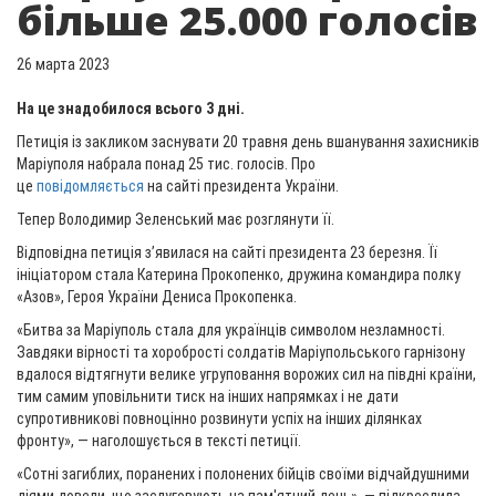
більше 25.000 голосів
26 марта 2023
На це знадобилося всього 3 дні.
Петиція із закликом заснувати 20 травня день вшанування захисників
Маріуполя набрала понад 25 тис. голосів. Про
це
повідомляється
на сайті президента України.
Тепер Володимир Зеленський має розглянути її.
Відповідна петиція з’явилася на сайті президента 23 березня. Її
ініціатором стала Катерина Прокопенко, дружина командира полку
«Азов», Героя України Дениса Прокопенка.
«Битва за Маріуполь стала для українців символом незламності.
Завдяки вірності та хоробрості солдатів Маріупольського гарнізону
вдалося відтягнути велике угруповання ворожих сил на півдні країни,
тим самим уповільнити тиск на інших напрямках і не дати
супротивникові повноцінно розвинути успіх на інших ділянках
фронту», — наголошується в тексті петиції.
«Сотні загиблих, поранених і полонених бійців своїми відчайдушними