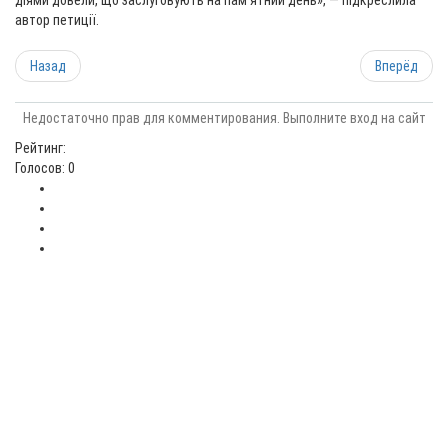
діями довели, що заслуговують на пам'ятний день», — підкреслила
автор петиції.
Назад
Вперёд
Недостаточно прав для комментирования. Выполните вход на сайт
Рейтинг:
Голосов: 0