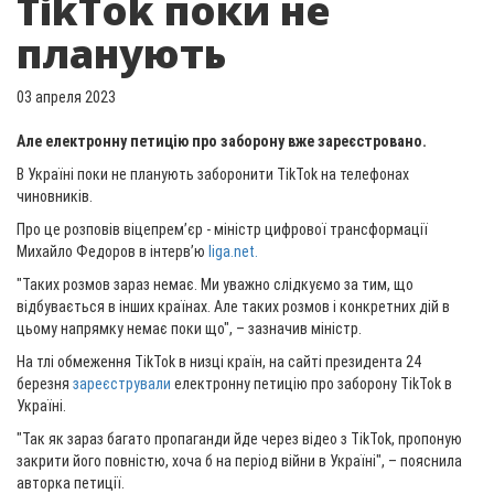
TikTok поки не
планують
03 апреля 2023
Але електронну петицію про заборону вже зареєстровано.
В Україні поки не планують заборонити TikTok на телефонах
чиновників.
Про це розповів віцепрем’єр - міністр цифрової трансформації
Михайло Федоров в інтерв’ю
liga.net.
"Таких розмов зараз немає. Ми уважно слідкуємо за тим, що
відбувається в інших країнах. Але таких розмов і конкретних дій в
цьому напрямку немає поки що", – зазначив міністр.
На тлі обмеження TikTok в низці країн, на сайті президента 24
березня
зареєстрували
електронну петицію про заборону TikTok в
Україні.
"Так як зараз багато пропаганди йде через відео з TikTok, пропоную
закрити його повністю, хоча б на період війни в Україні", – пояснила
авторка петиції.