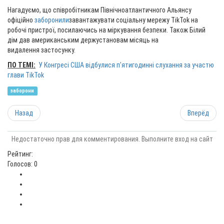
Нагадуємо, що співробітникам Північноатлантичного Альянсу
офіційно
заборонили
завантажувати соціальну мережу TikTok на
робочі пристрої, посилаючись на міркування безпеки. Також Білий
дім дав американським держустановам місяць на
видалення застосунку.
ПО ТЕМІ:
У Конгресі США відбулися п'ятигодинні слухання за участю
глави TikTok
заборони
Назад
Вперёд
Недостаточно прав для комментирования. Выполните вход на сайт
Рейтинг:
Голосов: 0