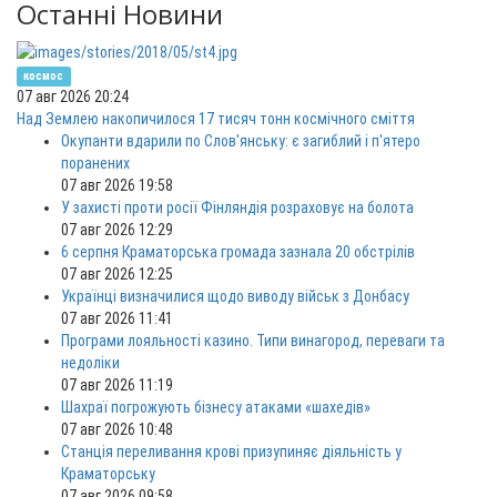
Останні Новини
космос
07 авг 2026 20:24
Над Землею накопичилося 17 тисяч тонн космічного сміття
Окупанти вдарили по Слов'янську: є загиблий і п'ятеро
поранених
07 авг 2026 19:58
У захисті проти росії Фінляндія розраховує на болота
07 авг 2026 12:29
6 серпня Краматорська громада зазнала 20 обстрілів
07 авг 2026 12:25
Українці визначилися щодо виводу військ з Донбасу
07 авг 2026 11:41
Програми лояльності казино. Типи винагород, переваги та
недоліки
07 авг 2026 11:19
Шахраї погрожують бізнесу атаками «шахедів»
07 авг 2026 10:48
Станція переливання крові призупиняє діяльність у
Краматорську
07 авг 2026 09:58