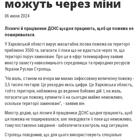
можуть через міни
06 июня 2024
Лісничі й працівники ДСНС щодня працюють, щоб ця пожежа не
поширювалася.
У Харківській області вирує масштабна лісова пожежа на території
приблизно 3500 га, загасити її поки що не вдається через те, що
території поруч заміновані. Про це в ефірі телемарафону заявив
міністр захисту навколишнього середовища та природних ресурсів
України Руслан Стрілець.
"На жаль, станом на вчора ми маємо зафіксовану величезну пожежу -
3,5 тисячі гектарів. Це рекордні якісь цифри. Це Харківська область,
тобто територія, наближена до ведення бойових дій. І, на жаль,
погасити цю пожежу, зупинити її на сьогодні майже неможливо,
оскільки території заміновані", - заявив він.
Міністр додав, що лісничі й працівники ДСНС щодня працюють, щоб
ця пожежа не поширювалася, але ліквідувати її поки що неможливо,
тому поставлено завдання - забезпечити контроль над ситуацією.
Стрілець повідомив, що для цього використовують спеціальні