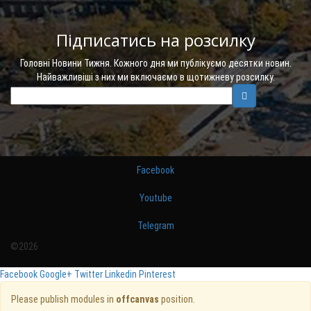
Підписатись на розсилку
Головні Новини Тижня. Кожного дня ми публікуємо десятки новин.
Найважливіші з них ми включаємо в щотижневу розсилку.
Facebook
Youtube
Telegram
©2026
Facebook
Google+
Twitter
Linkedin
Pinterest
Please publish modules in
offcanvas
position.