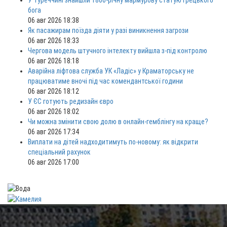
У Туреччині знайшли 1800-річну мармурову статую грецького
бога
06 авг 2026 18:38
Як пасажирам поїзда діяти у разі виникнення загрози
06 авг 2026 18:33
Чергова модель штучного інтелекту вийшла з-під контролю
06 авг 2026 18:18
Аварійна ліфтова служба УК «Ладіс» у Краматорську не
працюватиме вночі під час комендантської години
06 авг 2026 18:12
У ЄС готують редизайн євро
06 авг 2026 18:02
Чи можна змінити свою долю в онлайн-гемблінгу на краще?
06 авг 2026 17:34
Виплати на дітей надходитимуть по-новому: як відкрити
спеціальний рахунок
06 авг 2026 17:00