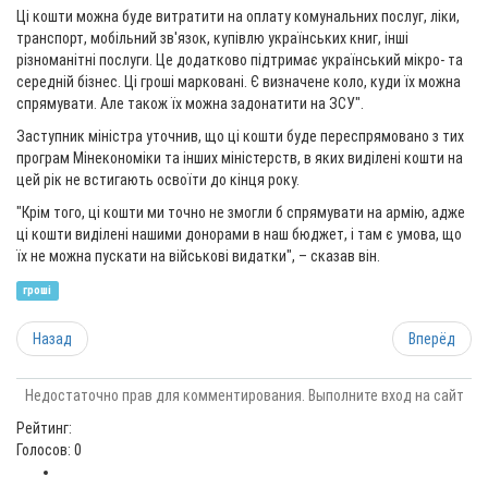
Ці кошти можна буде витратити на оплату комунальних послуг, ліки,
транспорт, мобільний зв'язок, купівлю українських книг, інші
різноманітні послуги. Це додатково підтримає український мікро- та
середній бізнес. Ці гроші марковані. Є визначене коло, куди їх можна
спрямувати. Але також їх можна задонатити на ЗСУ".
Заступник міністра уточнив, що ці кошти буде переспрямовано з тих
програм Мінекономіки та інших міністерств, в яких виділені кошти на
цей рік не встигають освоїти до кінця року.
"Крім того, ці кошти ми точно не змогли б спрямувати на армію, адже
ці кошти виділені нашими донорами в наш бюджет, і там є умова, що
їх не можна пускати на військові видатки", – сказав він.
гроші
Назад
Вперёд
Недостаточно прав для комментирования. Выполните вход на сайт
Рейтинг:
Голосов: 0