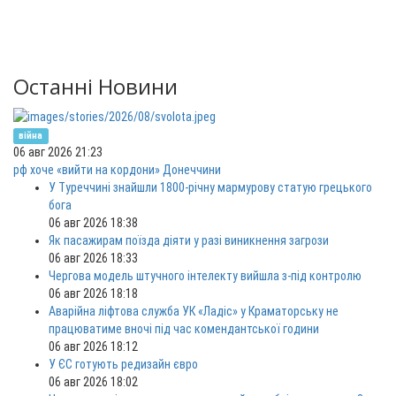
Останні Новини
війна
06 авг 2026 21:23
рф хоче «вийти на кордони» Донеччини
У Туреччині знайшли 1800-річну мармурову статую грецького
бога
06 авг 2026 18:38
Як пасажирам поїзда діяти у разі виникнення загрози
06 авг 2026 18:33
Чергова модель штучного інтелекту вийшла з-під контролю
06 авг 2026 18:18
Аварійна ліфтова служба УК «Ладіс» у Краматорську не
працюватиме вночі під час комендантської години
06 авг 2026 18:12
У ЄС готують редизайн євро
06 авг 2026 18:02