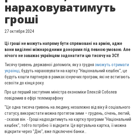
нараховуватимуть
гроші
27 октября 2024
Ці гроші не можуть напряму бути спрямовані на армію, адже
вони виділені міжнародними донорами під певною умовою. Але
нічого не заважає українцям задонатити цю тисячу на ЗСУ.
Тисячу гривень державної допомоги, яку з грудня
зможуть отримати
українці
, будуть нараховувати на картку "Національний кешбек", це
будуть кошти партнерів в рамках існуючих програм, які не встигають
освоїти до кінця року.
Про це
перший заступник міністра економіки Олексій Соболев
повідомив в ефірі телемарафону
"Це одна тисяча гривень на людину, незалежно від віку й соціального
статусу, використати можна протягом зими – грудень, січень, лютий,
- сказав він. - Гроші надходитимуть на картку програми "Національний
кешбек", тобто потрібно її відкрити. Це віртуальна картка, її можна
відкрити через "Дію", вже підключені банки…