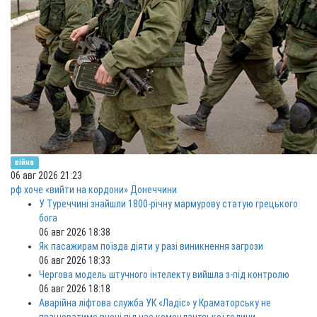
війна
06 авг 2026 21:23
рф хоче «вийти на кордони» Донеччини
У Туреччині знайшли 1800-річну мармурову статую грецького
бога
06 авг 2026 18:38
Як пасажирам поїзда діяти у разі виникнення загрози
06 авг 2026 18:33
Чергова модель штучного інтелекту вийшла з-під контролю
06 авг 2026 18:18
Аварійна ліфтова служба УК «Ладіс» у Краматорську не