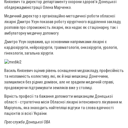
Князевич та директор департаменту охорони здоров'я Донецької
облдержадміністрації Олена Марченко.
Медичний директор з організаційно-методичної роботи обласної
лікарні Дмитро Узун показав роботу хірургічного відділення закладу,
розповів про спроможність лікарні, яка надає як стаціонарну, так і
амбулаторну медичну допомогу.
Дмитро Узун зауважив, що основними напрямками лікарні є
кардіохірургія, нейрохірургія, травматологія, онкохірургія, урологія,
гінекологія, загальна хірургія.
Василь Князевич оцінив рівень оснащення медзакладу, професійність
та незламність колективу, які, як й інші мешканці Донеччини,
залишилися без рідних домівок, але не зрадили медичній справі,
продовжуючи підтримувати земляків вже у столиці.
Вірність професії та бажання допомогти мешканцям Донецької
області - стратегічна місія Обласної лікарні інтенсивного лікування м.
Маріуполь, яка знаходить найтепліші відгуки та слова вдячності
пацієнтів зі всієї України.
Прес-служба Донецької ОВА